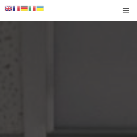
П
Е
Р
Е
М
К
Н
У
Т
И
Н
А
В
І
Г
А
Ц
І
Ю