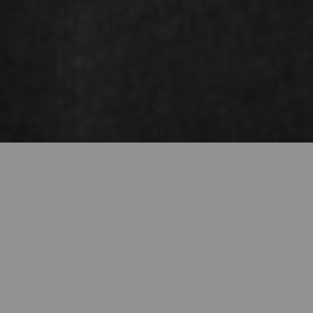
Запрошуємо здійснити 3D-тур
БІБЛІОТЕКОЮ