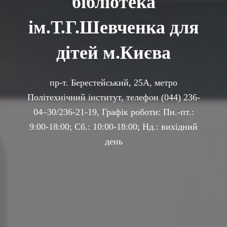
бібліотека
ім.Т.Г.Шевченка для
дітей м.Києва
пр-т. Берестейський, 25А, метро
Політехнічний інститут, телефон (044) 236-
04–30/236-21-19, Графік роботи: Пн.-пт.:
9:00-18:00; Сб.: 10:00-18:00; Hд.: вихідний
день