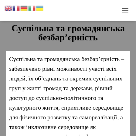
П
Е
Суспільна та громадянська
Р
Е
безбар’єрність
М
К
Н
У
Суспільна та громадянська безбар’єрність –
Т
И
забезпечено рівні можливості участі всіх
Н
людей, їх об’єднань та окремих суспільних
А
В
груп у житті громад та держави, рівний
І
Г
доступ до суспільно-політичного та
А
культурного життя, сприятливе середовище
Ц
І
для фізичного розвитку та самореалізації, а
Ю
також інклюзивне середовище як