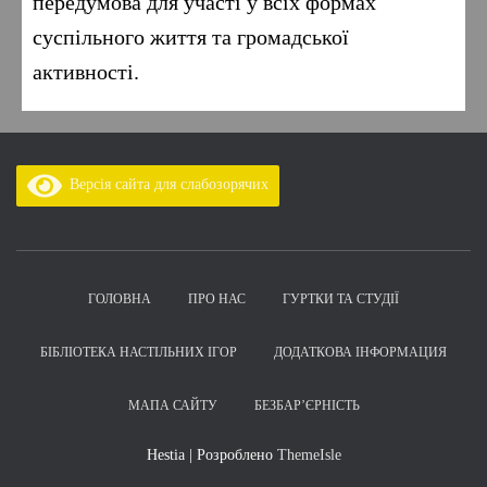
передумова для участі у всіх формах
суспільного життя та громадської
активності.
Версія сайта для слабозорячих
ГОЛОВНА
ПРО НАС
ГУРТКИ ТА СТУДІЇ
БІБЛІОТЕКА НАСТІЛЬНИХ ІГОР
ДОДАТКОВА ІНФОРМАЦИЯ
МАПА САЙТУ
БЕЗБАР’ЄРНІСТЬ
Hestia | Розроблено
ThemeIsle