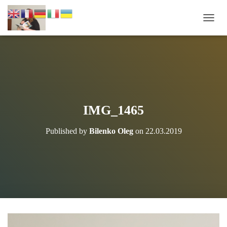
П
Е
Р
Е
М
К
Н
У
Т
IMG_1465
И
Н
Published by
Bilenko Oleg
on
22.03.2019
А
В
І
Г
А
Ц
І
Ю