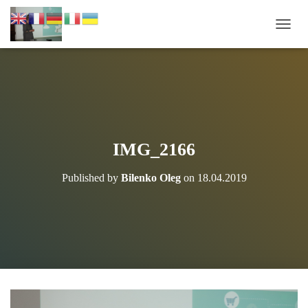
П
Е
Р
Е
М
К
Н
У
Т
IMG_2166
И
Н
Published by
Bilenko Oleg
on
18.04.2019
А
В
І
Г
А
Ц
І
Ю