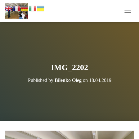
П
Е
Р
Е
М
К
Н
У
Т
IMG_2202
И
Н
Published by
Bilenko Oleg
on
18.04.2019
А
В
І
Г
А
Ц
І
Ю