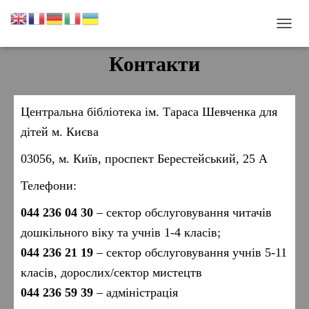
П
Е
Контакти
Р
Е
М
К
Центральна бібліотека ім. Тараса Шевченка для
Н
У
дітей м. Києва
Т
И
03056, м. Київ, проспект Берестейський, 25 А
Н
А
Телефони:
В
І
044 236 04 30
– сектор обслуговування читачів
Г
дошкільного віку та учнів 1-4 класів;
А
Ц
044 236 21 19
– сектор обслуговування учнів 5-11
І
Ю
класів, дорослих/сектор мистецтв
044 236 59 39
– адміністрація