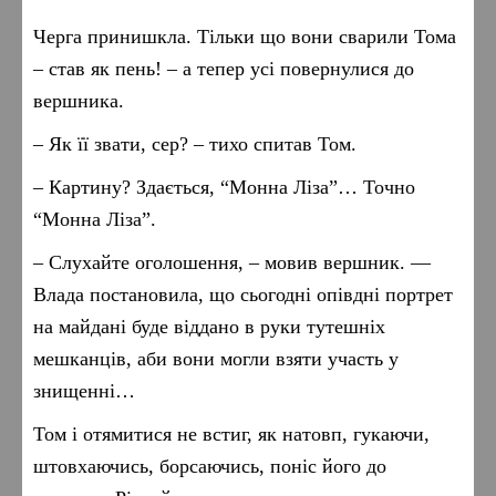
Черга принишкла. Тільки що вони сварили Тома
– став як пень! – а тепер усі повернулися до
вершника.
– Як її звати, сер? – тихо спитав Том.
– Картину? Здається, “Монна Ліза”… Точно
“Монна Ліза”.
– Слухайте оголошення, – мовив вершник. —
Влада постановила, що сьогодні опівдні портрет
на майдані буде віддано в руки тутешніх
мешканців, аби вони могли взяти участь у
знищенні…
Том і отямитися не встиг, як натовп, гукаючи,
штовхаючись, борсаючись, поніс його до