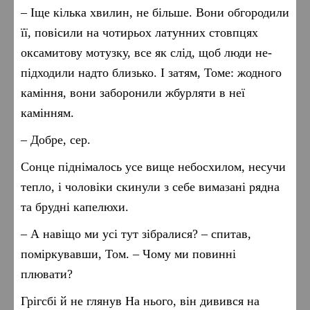
– Іще кілька хвилин, не більше. Вони обгородили
її, повісили на чотирьох латунних стовпцях
оксамитову мотузку, все як слід, щоб люди не-
підходили надто близько. І затям, Томе: жодного
каміння, вони заборонили жбурляти в неї
камінням.
– Добре, сер.
Сонце піднімалось усе вище небосхилом, несучи
тепло, і чоловіки скинули з себе вимазані рядна
та брудні капелюхи.
– А навіщо ми усі тут зібралися? – спитав,
поміркувавши, Том. – Чому ми повинні
плювати?
Грігсбі й не глянув На нього, він дивився на