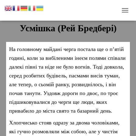
П
Е
Усмішка (Рей Бредбері)
Р
Е
М
К
На головному майдані черга постала ще о п’ятій
Н
У
годині, коли за вибіленими інеєм полями співали
Т
далекі півні та ніде не було вогнів. Тоді довкола,
И
Н
серед розбитих будівель, пасмами висів туман,
А
але тепер, о сьомій ранку, розвиднілось, і він
В
І
почав танути. Уздовж дороги по двоє, по троє
Г
підшиковувалися до черги ще люди, яких
А
Ц
привабило до міста свято та базарний день.
І
Ю
Хлопчисько стояв одразу за двома чоловіками,
які гучно розмовляли між собою, але у чистім