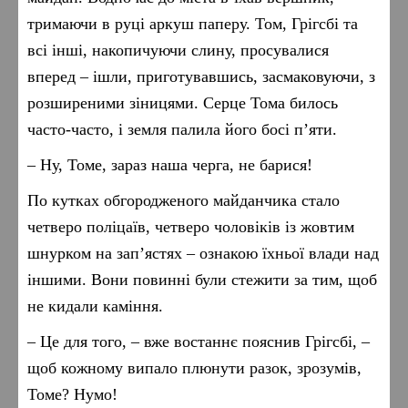
тримаючи в руці аркуш паперу. Том, Грігсбі та
всі інші, накопичуючи слину, просувалися
вперед – ішли, приготувавшись, засмаковуючи, з
розширеними зіницями. Серце Тома билось
часто-часто, і земля палила його босі п’яти.
– Ну, Томе, зараз наша черга, не барися!
По кутках обгородженого майданчика стало
четверо поліцаїв, четверо чоловіків із жовтим
шнурком на зап’ястях – ознакою їхньої влади над
іншими. Вони повинні були стежити за тим, щоб
не кидали каміння.
– Це для того, – вже востаннє пояснив Грігсбі, –
щоб кожному випало плюнути разок, зрозумів,
Томе? Нумо!