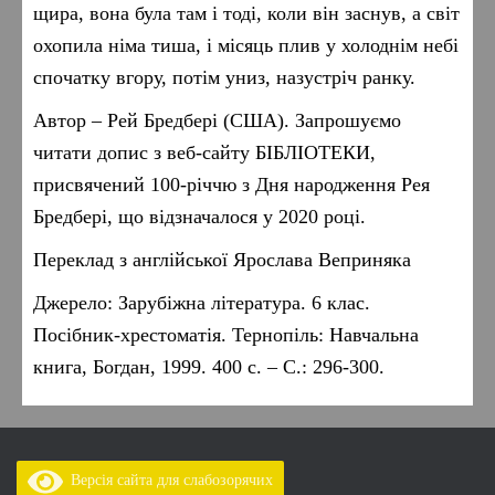
щира, вона була там і тоді, коли він заснув, а світ
охопила німа тиша, і місяць плив у холоднім небі
спочатку вгору, потім униз, назустріч ранку.
Автор – Рей Бредбері (США). Запрошуємо
читати допис
з веб-сайту БІБЛІОТЕКИ,
присвячений 100-річчю з Дня народження Рея
Бредбері, що відзначалося у 2020 році.
Переклад з англійської Ярослава Веприняка
Джерело: Зарубіжна література. 6 клас.
Посібник-хрестоматія. Тернопіль: Навчальна
книга, Богдан, 1999. 400 с. – С.: 296-300.
Версія сайта для слабозорячих