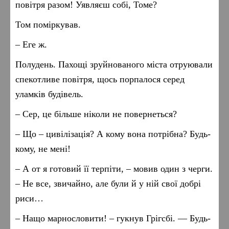
повітря разом! Уявляєш собі, Томе?
Том поміркував.
– Еге ж.
Полудень. Пахощі зруйнованого міста отруювали
спекотливе повітря, щось порпалося серед
уламків будівель.
– Сер, це більше ніколи не повернеться?
– Що – цивілізація? А кому вона потрібна? Будь-
кому, не мені!
– А от я готовий її терпіти, – мовив один з черги.
– Не все, звичайно, але були й у ній свої добрі
риси…
– Нащо марнословити! – гукнув Грігсбі. — Будь-