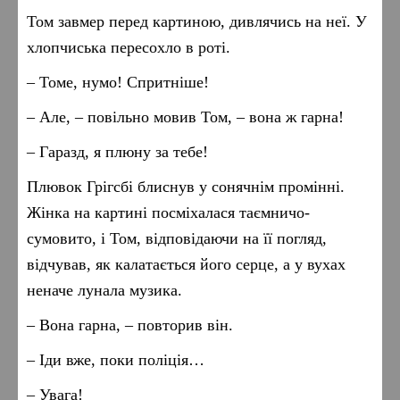
Том завмер перед картиною, дивлячись на неї. У
хлопчиська пересохло в роті.
– Томе, нумо! Спритніше!
– Але, – повільно мовив Том, – вона ж гарна!
– Гаразд, я плюну за тебе!
Плювок Грігсбі блиснув у сонячнім промінні.
Жінка на картині посміхалася таємничо-
сумовито, і Том, відповідаючи на її погляд,
відчував, як калатається його серце, а у вухах
неначе лунала музика.
– Вона гарна, – повторив він.
– Іди вже, поки поліція…
– Увага!