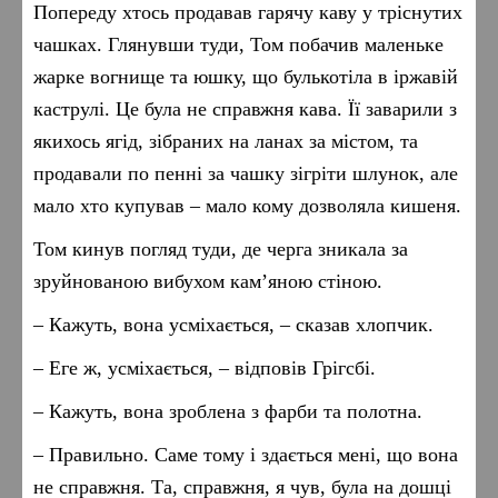
Попереду хтось продавав гарячу каву у тріснутих
чашках. Глянувши туди, Том побачив маленьке
жарке вогнище та юшку, що булькотіла в іржавій
каструлі. Це була не справжня кава. Її заварили з
якихось ягід, зібраних на ланах за містом, та
продавали по пенні за чашку зігріти шлунок, але
мало хто купував – мало кому дозволяла кишеня.
Том кинув погляд туди, де черга зникала за
зруйнованою вибухом кам’яною стіною.
– Кажуть, вона усміхається, – сказав хлопчик.
– Еге ж, усміхається, – відповів Грігсбі.
– Кажуть, вона зроблена з фарби та полотна.
– Правильно. Саме тому і здається мені, що вона
не справжня. Та, справжня, я чув, була на дошці