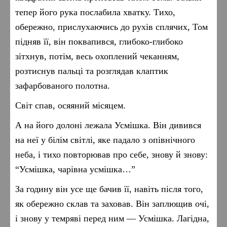
тепер його рука послабила хватку. Тихо,
обережно, прислухаючись до рухів сплячих, Том
підняв її, він поквапився, глибоко-глибоко
зітхнув, потім, весь охоплений чеканням,
розтиснув пальці та розглядав клаптик
зафарбованого полотна.
Світ спав, осяяний місяцем.
А на його долоні лежала Усмішка. Він дивився
на неї у білім світлі, яке падало з опівнічного
неба, і тихо повторював про себе, знову й знову:
“Усмішка, чарівна усмішка…”
За годину він усе ще бачив її, навіть після того,
як обережно склав та заховав. Він заплющив очі,
і знову у темряві перед ним — Усмішка. Лагідна,