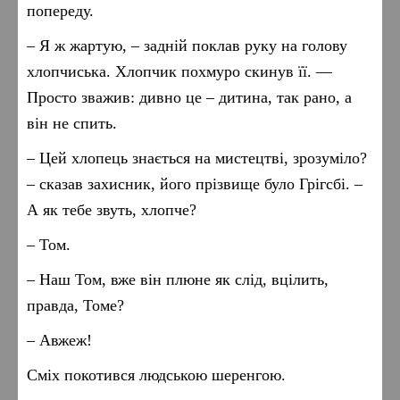
попереду.
– Я ж жартую, – задній поклав руку на голову
хлопчиська. Хлопчик похмуро скинув її. —
Просто зважив: дивно це – дитина, так рано, а
він не спить.
– Цей хлопець знається на мистецтві, зрозуміло?
– сказав захисник, його прізвище було Грігсбі. –
А як тебе звуть, хлопче?
– Том.
– Наш Том, вже він плюне як слід, вцілить,
правда, Томе?
– Авжеж!
Сміх покотився людською шеренгою.