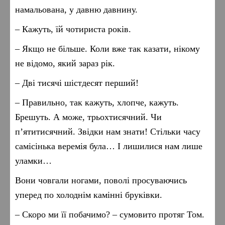
намальована, у давню давнину.
– Кажуть, їй чотириста років.
– Якщо не більше. Коли вже так казати, нікому
не відомо, який зараз рік.
– Дві тисячі шістдесят перший!
– Правильно, так кажуть, хлопче, кажуть.
Брешуть. А може, трьохтисячний. Чи
п’ятитисячний. Звідки нам знати! Стільки часу
самісінька веремія була… І лишилися нам лише
уламки…
Вони човгали ногами, поволі просуваючись
уперед по холоднім камінні бруківки.
– Скоро ми її побачимо? – сумовито протяг Том.