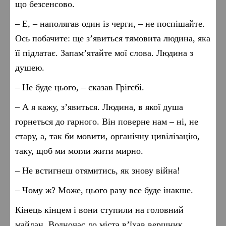
що безсенсово.
– Е, – наполягав один із черги, – не поспішайте.
Ось побачите: ще з’явиться тямовита людина, яка
її підлатає. Запам’ятайте мої слова. Людина з
душею.
– Не буде цього, – сказав Грігсбі.
– А я кажу, з’явиться. Людина, в якої душа
горнеться до гарного. Він поверне нам – ні, не
стару, а, так би мовити, органічну цивілізацію,
таку, щоб ми могли жити мирно.
– Не встигнеш отямитись, як знову війна!
– Чому ж? Може, цього разу все буде інакше.
Кінець кінцем і вони ступили на головний
майдан. Водночас до міста в’їхав вершник,