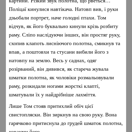
картини. Різкий звук полотна, що рветься…
Поліцаї кинулися навтікача. Натовп вив, і руки
дзьобали портрет, наче голодні птахи. Том
відчув, як його буквально кинули крізь розбиту
раму. Сліпо наслідуючи інших, він простяг руку,
схопив клапоть лисніючого полотна, смикнув та
впав, а поштовхи та стусани вибили його з
натовпу на землю. Весь у саднах, одяг
розірваний, він дивився, як стареча жувала
шматки полотна, як чоловіки розмальовували
раму, розкидали ногами жорсткі клапті,
шматували їх у найдрібніше лахміття.
Лише Том стояв притихлий обіч цієї
свистопляски. Він зиркнув на свою руку. Вона
гарячково притиснула до грудей шматок полотна,
ховаючи його.