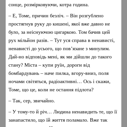
сонце, розмірковуючи, котра година.
– Е, Томе, причин безліч. – Він розгублено
простягнув руку до кишені, якої вже давно не
було, за неіснуючою цигаркою. Том бачив цей
рух мільйон разів. – Тут уся справа в ненависті,
ненависті до усього, що пов’язане з минулим.
Дай-но відповідь мені, як ми дійшли до такого
стану? Міста – купи руїн, дороги від
бомбардувань – наче пилка, вгору-вниз, поля
ночами світяться, радіоактивні… Ось і скажи,
Томе, що це, коли не остання підлота?
– Так, сер, звичайно.
– У тому-то й річ… Людина ненавидить те, що її
занапастило, що їй життя поламало. Вже так