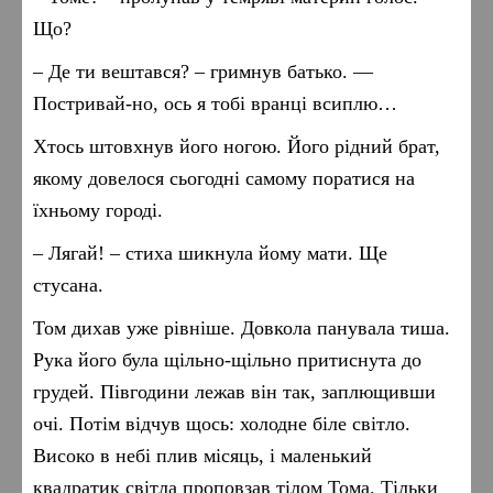
Що?
– Де ти вештався? – гримнув батько. —
Постривай-но, ось я тобі вранці всиплю…
Хтось штовхнув його ногою. Його рідний брат,
якому довелося сьогодні самому поратися на
їхньому городі.
– Лягай! – стиха шикнула йому мати. Ще
стусана.
Том дихав уже рівніше. Довкола панувала тиша.
Рука його була щільно-щільно притиснута до
грудей. Півгодини лежав він так, заплющивши
очі. Потім відчув щось: холодне біле світло.
Високо в небі плив місяць, і маленький
квадратик світла проповзав тілом Тома. Тільки