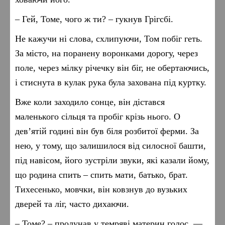
– Гей, Томе, чого ж ти? – гукнув Грігсбі.
Не кажучи ні слова, схлипуючи, Том побіг геть.
За місто, на поранену воронками дорогу, через
поле, через мілку річечку він біг, не обертаючись,
і стиснута в кулак рука була захована під куртку.
Вже коли заходило сонце, він дістався
маленького сільця та пробіг крізь нього. О
дев’ятій годині він був біля розбитої ферми. За
нею, у тому, що залишилося від силосної башти,
під навісом, його зустріли звуки, які казали йому,
що родина спить – спить мати, батько, брат.
Тихесенько, мовчки, він ковзнув до вузьких
дверей та ліг, часто дихаючи.
– Томе? – пролунав у темряві материн голос. —