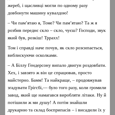
жереб, і щасливці могли по одному разу
довбонути машину кувалдою!
– Чи пам’ятаю я, Томе? Чи пам’ятаю? Та ж я
розбив переднє скло – скло, чуєш? Господи, звук
який був, розкіш! Тррахх!
Том і справді наче почув, як скло розсипається,
виблискуючи осколками.
– А Біллу Гендерсону випало двигун роздовбати.
Хех, і завзято ж він це спрацював, просто
майстерно. Бамм! Та найкраще, – продовжував
згадувати Грігсбі,— було того разу, коли громили
завод, який ще намагався виробляти літаки. Ну й
потішили ж ми душу! А потім знайшли
друкарню та склад боєприпасів – і висадили їх у