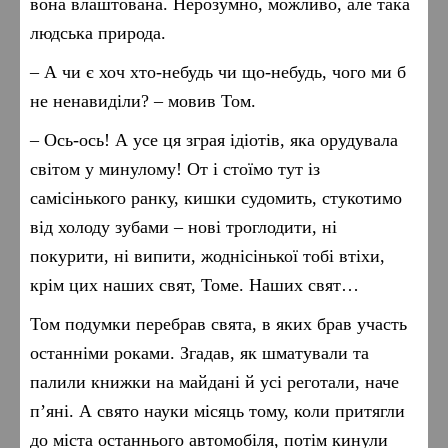
вона влаштована. Нерозумно, можливо, але така
людська природа.
– А чи є хоч хто-небудь чи що-небудь, чого ми б
не ненавиділи? – мовив Том.
– Ось-ось! А усе ця зграя ідіотів, яка орудувала
світом у минулому! От і стоїмо тут із
самісінького ранку, кишки судомить, стукотимо
від холоду зубами – нові троглодити, ні
покурити, ні випити, жоднісінької тобі втіхи,
крім цих наших свят, Томе. Наших свят…
Том подумки перебрав свята, в яких брав участь
останніми роками. Згадав, як шматували та
палили книжки на майдані й усі реготали, наче
п’яні. А свято науки місяць тому, коли притягли
до міста останнього автомобіля, потім кинули