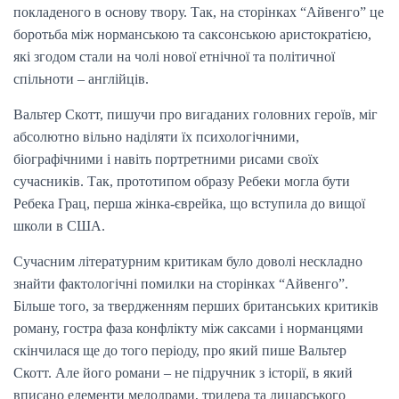
покладеного в основу твору. Так, на сторінках “Айвенго” це
боротьба між норманською та саксонською аристократією,
які згодом стали на чолі нової етнічної та політичної
спільноти – англійців.
Вальтер Скотт, пишучи про вигаданих головних героїв, міг
абсолютно вільно наділяти їх психологічними,
біографічними і навіть портретними рисами своїх
сучасників. Так, прототипом образу Ребеки могла бути
Ребека Грац, перша жінка-єврейка, що вступила до вищої
школи в США.
Сучасним літературним критикам було доволі нескладно
знайти фактологічні помилки на сторінках “Айвенго”.
Більше того, за твердженням перших британських критиків
роману, гостра фаза конфлікту між саксами і норманцями
скінчилася ще до того періоду, про який пише Вальтер
Скотт. Але його романи – не підручник з історії, в який
вписано елементи мелодрами, трилера та лицарського