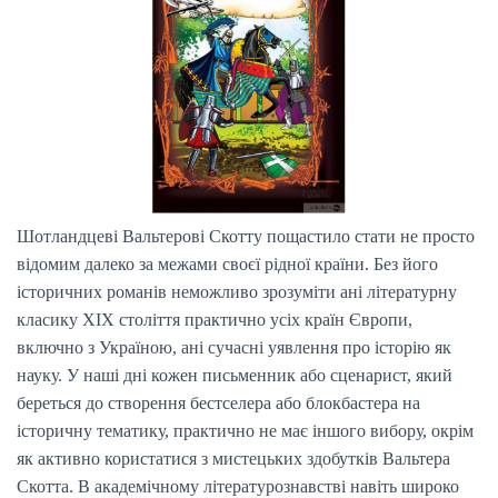
Шотландцеві Вальтерові Скотту пощастило стати не просто
відомим далеко за межами своєї рідної країни. Без його
історичних романів неможливо зрозуміти ані літературну
класику ХІХ століття практично усіх країн Європи,
включно з Україною, ані сучасні уявлення про історію як
науку. У наші дні кожен письменник або сценарист, який
береться до створення бестселера або блокбастера на
історичну тематику, практично не має іншого вибору, окрім
як активно користатися з мистецьких здобутків Вальтера
Скотта. В академічному літературознавстві навіть широко