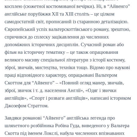
косплею (сюжетної костюмованої вечірки). Ні, в “Айвенго”
англійське порубіжжя ХІІ та ХІІІ століть – це цілком
самодостатній світ, прописаний із старанною деталізацією.
Європейський успіх вальтерскоттівського роману, зрештою,
спричився до сплеску зацікавлення до численних
допоміжних історичних дисциплін. Сучасний роман або
фільм на історичну тематику – це також опрацювання
великого масиву спеціальної літератури з історії костюму,
зброї, звичаїв, мистецтва, техніки тощо. Відомо про наукові
праці відповідного характеру, опрацьовані Вальтером
Скоттом для “Айвенго” – «Повний огляд манер, звичаїв,
зброї, звичок і т. д. населення Англії», «Одяг і звички
англійців», «Спорт і розваги англійців», написані істориком
Джозефом Страттом.
Завдяки романові “Айвенго” англійська легенда про
шляхетного розбійника Робіна Гуда, виведеного у Вальтера
Скотта під іменем Локслі, набула численних впізнаваних