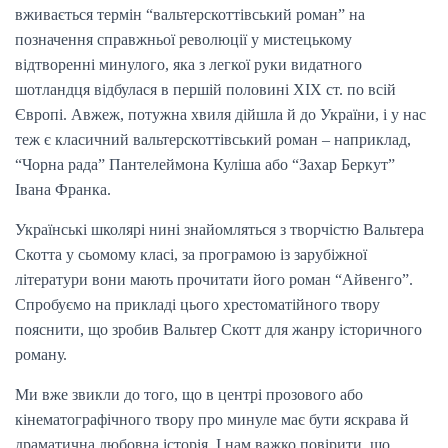
вживається термін “вальтерскоттівський роман” на
позначення справжньої революції у мистецькому
відтворенні минулого, яка з легкої руки видатного
шотландця відбулася в першій половині ХІХ ст. по всій
Європі. Авжеж, потужна хвиля дійшла й до України, і у нас
теж є класичний вальтерскоттівський роман – наприклад,
“Чорна рада” Пантелеймона Куліша або “Захар Беркут”
Івана Франка.
Українські школярі нині знайомляться з творчістю Вальтера
Скотта у сьомому класі, за програмою із зарубіжної
літератури вони мають прочитати його роман “Айвенго”.
Спробуємо на прикладі цього хрестоматійного твору
пояснити, що зробив Вальтер Скотт для жанру історичного
роману.
Ми вже звикли до того, що в центрі прозового або
кінематографічного твору про минуле має бути яскрава й
драматична любовна історія. І нам важко повірити, що