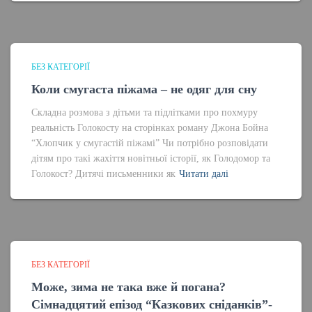
БЕЗ КАТЕГОРІЇ
Коли смугаста піжама – не одяг для сну
Складна розмова з дітьми та підлітками про похмуру
реальність Голокосту на сторінках роману Джона Бойна
“Хлопчик у смугастій піжамі” Чи потрібно розповідати
дітям про такі жахіття новітньої історії, як Голодомор та
Голокост? Дитячі письменники як
Читати далі
БЕЗ КАТЕГОРІЇ
Може, зима не така вже й погана?
Сімнадцятий епізод “Казкових сніданків”-