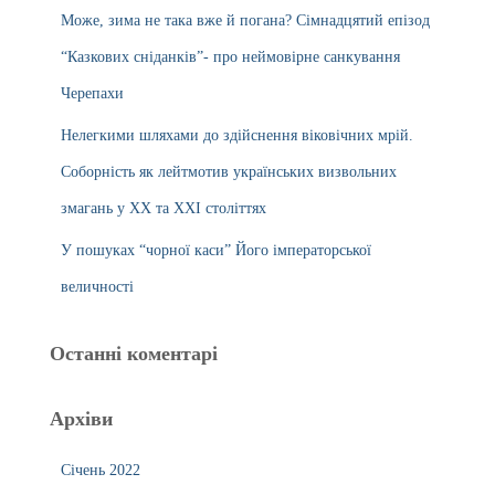
Може, зима не така вже й погана? Сімнадцятий епізод
“Казкових сніданків”- про неймовірне санкування
Черепахи
Нелегкими шляхами до здійснення віковічних мрій.
Соборність як лейтмотив українських визвольних
змагань у ХХ та ХХІ століттях
У пошуках “чорної каси” Його імператорської
величності
Останні коментарі
Архіви
Січень 2022