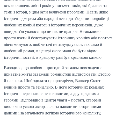
всього лишень двісті років у письменників, які бралися за
теми з історії, з цим були величезні проблеми. Навіть якщо
історичні джерела або народні легенди зберегли подробиці
любовних колізій когось з історичних персонажів, дуже
швидко з’ясувалося, що це так не працює. Неможливо
просто взяти й белетризувати історичну хроніку або портрет
діяча минулого, щоб читачі не занудьгували, так само й
любовний роман, в центрі якого мали би бути відомі
історичні постаті, в кращому разі був красивою казкою.
Виходило, що любовні пригоди й загалом повсякденне
приватне життя заважали романістові відтворювати історію
й навпаки. Щоб здолати це протиріччя, Вальтер Скотт
вчинив просто та геніально. В його історичних романах
історичні персонажі є не головними, а другорядними
героями. Відповідно в центрі уваги – постаті, створені
виключно уявою автора, але за наявними історичними
даними і за загального логікою історичного конфлікту,