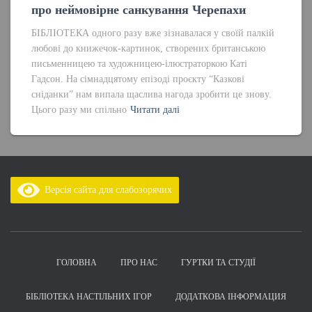
про неймовірне санкування Черепахи
БІБЛІОТЕКА одного разу вже зізнавалася у своїй палкій
любові до книжечок-картинок, створених британською
письменницею та художницею-ілюстраторкою Каті
Гадсон. На сімнадцятому епізоді проєкту “Казкові
сніданки” нам випала щаслива нагода зробити це знову.
Цього разу ми спільно
Читати далі
Версія сайта для слабозорячих
ГОЛОВНА
ПРО НАС
ГУРТКИ ТА СТУДІЇ
БІБЛІОТЕКА НАСТІЛЬНИХ ІГОР
ДОДАТКОВА ІНФОРМАЦИЯ