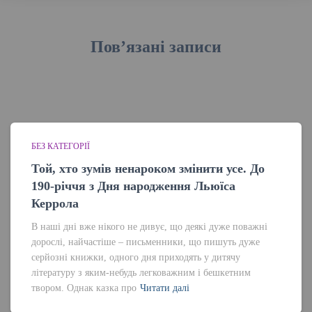
Пов’язані записи
БЕЗ КАТЕГОРІЇ
Той, хто зумів ненароком змінити усе. До
190-річчя з Дня народження Льюїса
Керрола
В наші дні вже нікого не дивує, що деякі дуже поважні
дорослі, найчастіше – письменники, що пишуть дуже
серйозні книжки, одного дня приходять у дитячу
літературу з яким-небудь легковажним і бешкетним
твором. Однак казка про
Читати далі