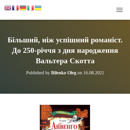
П
Е
Р
Е
М
Більший, ніж успішний романіст.
К
Н
До 250-річчя з дня народження
У
Т
Вальтера Скотта
И
Н
Published by
Bilenko Oleg
on
16.08.2021
А
В
І
Г
А
Ц
І
Ю