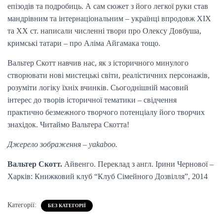
епізодів та подробиць. А сам сюжет з його легкої руки став
мандрівним та інтернаціональним – українці впродовж ХІХ
та ХХ ст. написали численні твори про Олексу Довбуша,
кримські татари – про Аліма Айгамака тощо.
Вальтер Скотт навчив нас, як з історичного минулого
створювати нові мистецькі світи, реалістичних персонажів,
розуміти логіку їхніх вчинків. Сьогоднішній масовий
інтерес до творів історичної тематики – свідчення
практично безмежного творчого потенціалу його творчих
знахідок. Читаймо Вальтера Скотта!
Джерело зображення – yakaboo.
Вальтер Скотт.
Айвенго. Переклад з англ. Ірини Чернової –
Харків: Книжковий клуб “Клуб Сімейного Дозвілля”, 2014
Категорії:
БЕЗ КАТЕГОРІЇ