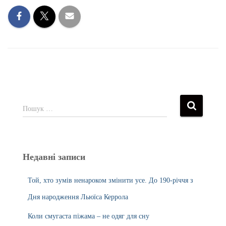
Пошук …
Недавні записи
Той, хто зумів ненароком змінити усе. До 190-річчя з
Дня народження Льюїса Керрола
Коли смугаста піжама – не одяг для сну