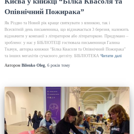
Києва у книжці “Білка Квасоля та
Опівнічний Пожирака”
Як Різдво та Новий рік краще святкувати з ялинкою, так і
Всесвітній день письменника, що відзначається 3 березня, належить
відзначити у компанії з літератором або літераторкою. Придумано –
зроблено: у нас у БІБЛІОТЕЦІ гостювала письменниця Галина
Ткачук, авторка книжки “Білка Квасоля та Опівнічний Пожирака”
та інших мегахітів сучасного дитліту. БІБЛІОТЕКА
Читати далі
Автором
Bilenko Oleg
,
6 років
тому