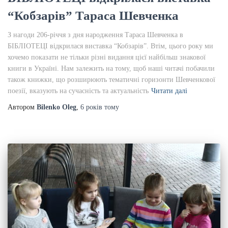
“Кобзарів” Тараса Шевченка
З нагоди 206-річчя з дня народження Тараса Шевченка в
БІБЛІОТЕЦІ відкрилася виставка “Кобзарів”. Втім, цього року ми
хочемо показати не тільки різні видання цієї найбільш знакової
книги в Україні. Нам залежить на тому, щоб наші читачі побачили
також книжки, що розширюють тематичні горизонти Шевченкової
поезії, вказують на сучасність та актуальність
Читати далі
Автором
Bilenko Oleg
,
6 років
тому