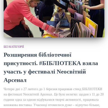
БЕЗ КАТЕГОРІЇ
Розширення бібліотечної
присутності. #БІБЛІОТЕКА взяла
участь у фестивалі Neoсвітній
Арсенал
Чотири дні з 27 лютого до 1 березня працював стенд БІБЛІОТЕКИ
на фестивалі Neoсвітній Арсенал. Це було нелегко: щодня з 11 до 20
години одна за одною відбувалися творчі активності, працювала
книжкова виставка. Учасниці втомилися дуже – відчутно більше,