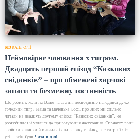
БЕЗ КАТЕГОРІЇ
Неймовірне чаювання з тигром.
Двадцять перший епізод “Казкових
сніданків” – про обмежені харчові
запаси та безмежну гостинність
Що робити, коли на Ваше чаювання несподівано нагодився дуже
голодний тигр? Мама та маленька Софі, про яких ми спільно
читали на двадцять другому епізоді “Казкових сніданків”, не
розгубилися й узялися до приготування частування. Спочатку вони
зробили канапки й виклали їх на велику тарілку, але тигр з’їв їх
усі. Потім були
Читати далі