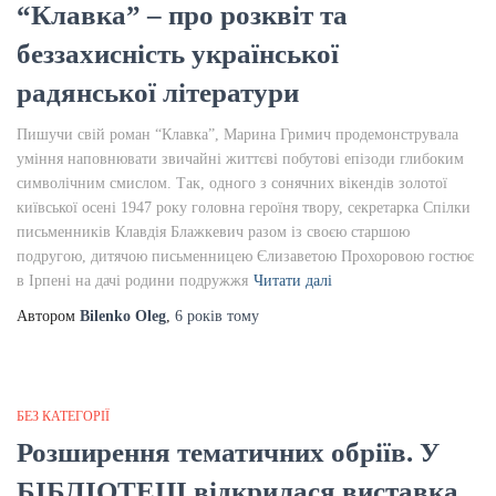
“Клавка” – про розквіт та
беззахисність української
радянської літератури
Пишучи свій роман “Клавка”, Марина Гримич продемонструвала
уміння наповнювати звичайні життєві побутові епізоди глибоким
символічним смислом. Так, одного з сонячних вікендів золотої
київської осені 1947 року головна героїня твору, секретарка Спілки
письменників Клавдія Блажкевич разом із своєю старшою
подругою, дитячою письменницею Єлизаветою Прохоровою гостює
в Ірпені на дачі родини подружжя
Читати далі
Автором
Bilenko Oleg
,
6 років
тому
БЕЗ КАТЕГОРІЇ
Розширення тематичних обріїв. У
БІБЛІОТЕЦІ відкрилася виставка