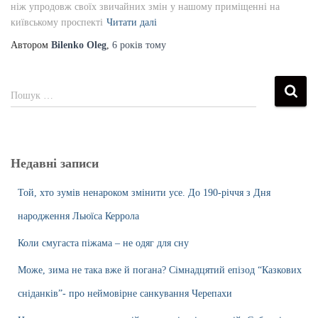
ніж упродовж своїх звичайних змін у нашому приміщенні на
київському проспекті
Читати далі
Автором
Bilenko Oleg
,
6 років
тому
Пошук …
Недавні записи
Той, хто зумів ненароком змінити усе. До 190-річчя з Дня
народження Льюїса Керрола
Коли смугаста піжама – не одяг для сну
Може, зима не така вже й погана? Сімнадцятий епізод “Казкових
сніданків”- про неймовірне санкування Черепахи