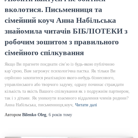
вколотися. Письменниця та
сімейний коуч Анна Набільська
знайомила читачів БІБЛІОТЕКИ з
робочим зошитом з правильного
сімейного спілкування
Якщо Ви прагнете поєднати сім’ю із будь-якою публічною
кар’єрою, Вам загрожує психологічна пастка. Як тільки Ви
серйозно захопитеся реалізацією якого-небудь бізнесового,
управлінського або творчого задуму, одразу починає страждати
кількість та якість Вашого спілкування як з подружнім партнером,
так і з дітьми. Як уникнути взаємного віддалення членів родини?
Анна Набільська, письменниця,коуч,
Читати далі
Автором
Bilenko Oleg
,
6 років
тому