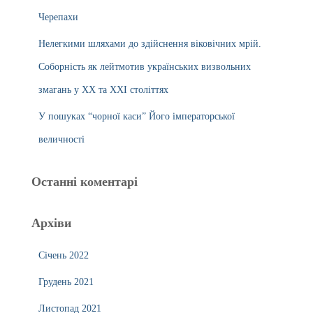
Черепахи
Нелегкими шляхами до здійснення віковічних мрій.
Соборність як лейтмотив українських визвольних
змагань у ХХ та ХХІ століттях
У пошуках “чорної каси” Його імператорської
величності
Останні коментарі
Архіви
Січень 2022
Грудень 2021
Листопад 2021