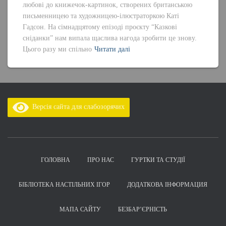
любові до книжечок-картинок, створених британською
письменницею та художницею-ілюстраторкою Каті
Гадсон. На сімнадцятому епізоді проєкту “Казкові
сніданки” нам випала щаслива нагода зробити це знову.
Цього разу ми спільно
Читати далі
Версія сайта для слабозорячих
ГОЛОВНА
ПРО НАС
ГУРТКИ ТА СТУДІЇ
БІБЛІОТЕКА НАСТІЛЬНИХ ІГОР
ДОДАТКОВА ІНФОРМАЦИЯ
МАПА САЙТУ
БЕЗБАР’ЄРНІСТЬ