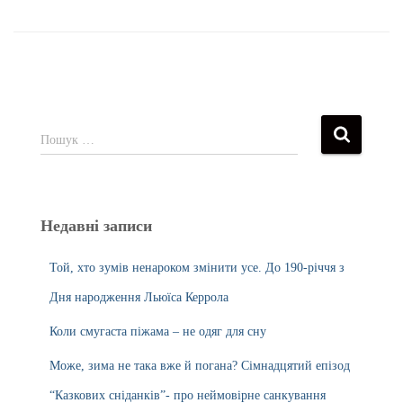
Пошук …
Недавні записи
Той, хто зумів ненароком змінити усе. До 190-річчя з
Дня народження Льюїса Керрола
Коли смугаста піжама – не одяг для сну
Може, зима не така вже й погана? Сімнадцятий епізод
“Казкових сніданків”- про неймовірне санкування