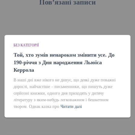
Пов’язані записи
БЕЗ КАТЕГОРІЇ
Той, хто зумів ненароком змінити усе. До
190-річчя з Дня народження Льюїса
Керрола
В наші дні вже нікого не дивує, що деякі дуже поважні
дорослі, найчастіше – письменники, що пишуть дуже
серйозні книжки, одного дня приходять у дитячу
літературу з яким-небудь легковажним і бешкетним
твором. Однак казка про
Читати далі