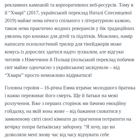
рекламних кампаній та корпоративних веб-ресурсів. Тому в
її “Хмарі” (2017, український переклад Наталі Спесивцевої
2019) майже нема нічого спільного з літературною казкою,
також нема практично жодних реверансів у бік традиційних
уявлень про книжки для дітей та підлітків. Можливо, намір
написати психологічний трилер для тінейджерів може
комусь із дорослих здатися надто зухвалим, але відгуки
читачів з Німеччини й Польщі (польський переклад побачив
світ майже одночасно з українським) засвідчили – від
“Хмари” просто неможливо відірватися!
Головна героїня – 16-річна Емма втрачає молодшого братика
і важко переживає його смерть. Ще й батьки на межі
розлучення. Вже з перших сторінок ми бачимо емоційну
гойдалку, на якій вона живе – від бажання сховатися у
замкненому світі своєї кімнати до прагнення потрапити на
вечірку попри батьківську заборону. “Я хочу, що ви
дозволяли мені знову час від часу відчувати себе