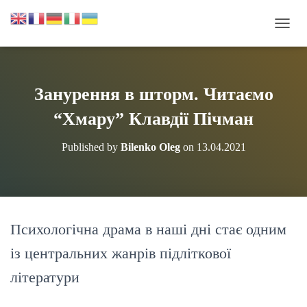
П
Е
Р
Е
М
Занурення в шторм. Читаємо
К
Н
“Хмару” Клавдії Пічман
У
Т
Published by
Bilenko Oleg
on
13.04.2021
И
Н
А
В
І
Г
Психологічна драма в наші дні стає одним
А
Ц
із центральних жанрів підліткової
І
Ю
літератури