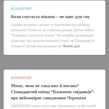
БЕЗ КАТЕГОРІЇ
Коли смугаста піжама – не одяг для сну
Складна розмова з дітьми та підлітками про похмуру
реальність Голокосту на сторінках роману Джона Бойна
“Хлопчик у смугастій піжамі” Чи потрібно розповідати
дітям про такі жахіття новітньої історії, як Голодомор та
Голокост? Дитячі письменники як
Читати далі
БЕЗ КАТЕГОРІЇ
Може, зима не така вже й погана?
Сімнадцятий епізод “Казкових сніданків”-
про неймовірне санкування Черепахи
БІБЛІОТЕКА одного разу вже зізнавалася у своїй палкій