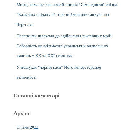
Може, зима не така вже й погана? Сімнадцятий епізод
“Казкових сніданків”- про неймовірне санкування
Черепахи
Нелегкими шляхами до здійснення віковічних мрій.
Соборність як лейтмотив українських визвольних
змагань у ХХ та ХХІ століттях
У пошуках “чорної каси” Його імператорської
величності
Останні коментарі
Архіви
Січень 2022