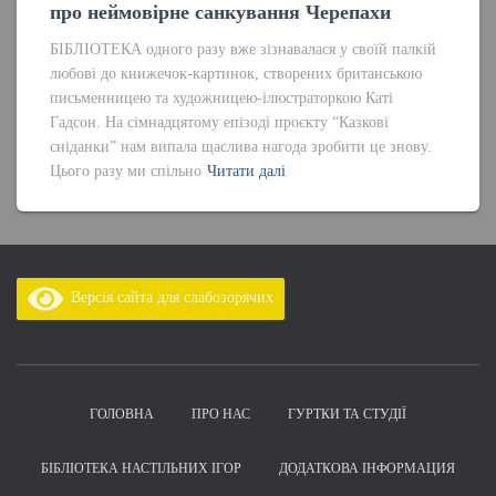
про неймовірне санкування Черепахи
БІБЛІОТЕКА одного разу вже зізнавалася у своїй палкій
любові до книжечок-картинок, створених британською
письменницею та художницею-ілюстраторкою Каті
Гадсон. На сімнадцятому епізоді проєкту “Казкові
сніданки” нам випала щаслива нагода зробити це знову.
Цього разу ми спільно
Читати далі
Версія сайта для слабозорячих
ГОЛОВНА
ПРО НАС
ГУРТКИ ТА СТУДІЇ
БІБЛІОТЕКА НАСТІЛЬНИХ ІГОР
ДОДАТКОВА ІНФОРМАЦИЯ