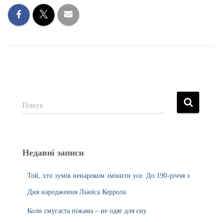
Пошук …
Недавні записи
Той, хто зумів ненароком змінити усе. До 190-річчя з
Дня народження Льюїса Керрола
Коли смугаста піжама – не одяг для сну