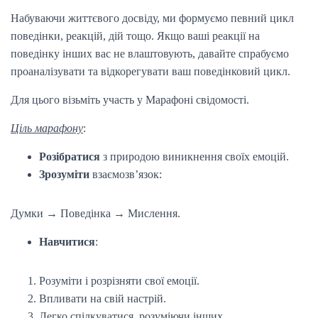
Набуваючи життєвого досвіду, ми формуємо певний цикл
поведінки, реакцій, дій тощо. Якщо ваші реакції на
поведінку інших вас не влаштовують, давайте спрабуємо
проаналізувати та відкорегувати ваш поведінковий цикл.
Для цього візьміть участь у Марафоні свідомості.
Ціль марафону
:
Розібратися
з природою виникнення своїх емоцій.
Зрозуміти
взаємозв’язок:
Думки → Поведінка → Мислення.
Навчитися
:
Розуміти і розрізняти свої емоції.
Впливати на свій настрій.
Легко спілкуватися, розуміючи інших.