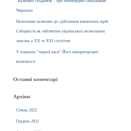
“Казкових сніданків”- про неймовірне санкування
Черепахи
Нелегкими шляхами до здійснення віковічних мрій.
Соборність як лейтмотив українських визвольних
змагань у ХХ та ХХІ століттях
У пошуках “чорної каси” Його імператорської
величності
Останні коментарі
Архіви
Січень 2022
Грудень 2021