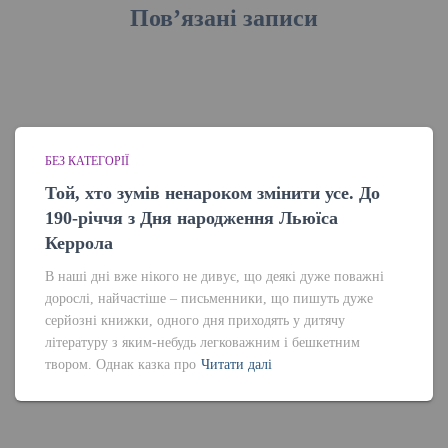
Пов’язані записи
БЕЗ КАТЕГОРІЇ
Той, хто зумів ненароком змінити усе. До
190-річчя з Дня народження Льюїса
Керрола
В наші дні вже нікого не дивує, що деякі дуже поважні
дорослі, найчастіше – письменники, що пишуть дуже
серйозні книжки, одного дня приходять у дитячу
літературу з яким-небудь легковажним і бешкетним
твором. Однак казка про
Читати далі