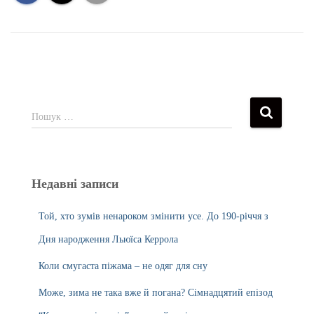
Пошук …
Недавні записи
Той, хто зумів ненароком змінити усе. До 190-річчя з
Дня народження Льюїса Керрола
Коли смугаста піжама – не одяг для сну
Може, зима не така вже й погана? Сімнадцятий епізод