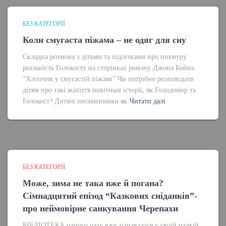
БЕЗ КАТЕГОРІЇ
Коли смугаста піжама – не одяг для сну
Складна розмова з дітьми та підлітками про похмуру
реальність Голокосту на сторінках роману Джона Бойна
“Хлопчик у смугастій піжамі” Чи потрібно розповідати
дітям про такі жахіття новітньої історії, як Голодомор та
Голокост? Дитячі письменники як
Читати далі
БЕЗ КАТЕГОРІЇ
Може, зима не така вже й погана?
Сімнадцятий епізод “Казкових сніданків”-
про неймовірне санкування Черепахи
БІБЛІОТЕКА одного разу вже зізнавалася у своїй палкій