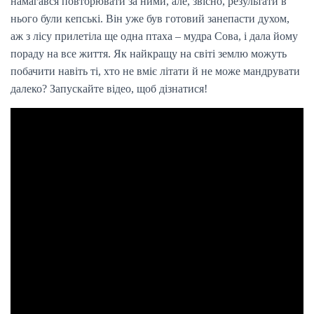
намагався повторювати за ними, але, звісно, результати в
нього були кепські. Він уже був готовий занепасти духом,
аж з лісу прилетіла ще одна птаха – мудра Сова, і дала йому
пораду на все життя. Як найкращу на світі землю можуть
побачити навіть ті, хто не вміє літати й не може мандрувати
далеко? Запускайте відео, щоб дізнатися!