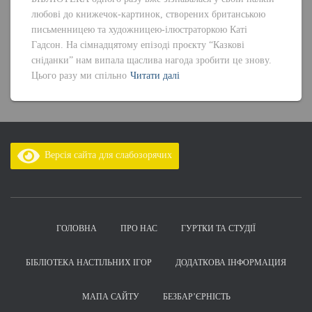
любові до книжечок-картинок, створених британською
письменницею та художницею-ілюстраторкою Каті
Гадсон. На сімнадцятому епізоді проєкту “Казкові
сніданки” нам випала щаслива нагода зробити це знову.
Цього разу ми спільно
Читати далі
Версія сайта для слабозорячих
ГОЛОВНА
ПРО НАС
ГУРТКИ ТА СТУДІЇ
БІБЛІОТЕКА НАСТІЛЬНИХ ІГОР
ДОДАТКОВА ІНФОРМАЦИЯ
МАПА САЙТУ
БЕЗБАР’ЄРНІСТЬ