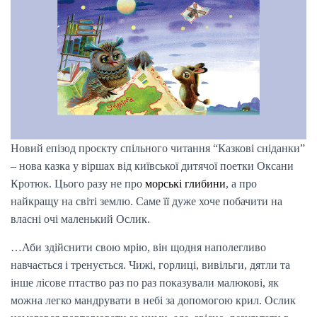
Новий епізод проєкту спільного читання “Казкові сніданки”
– нова казка у віршах від київської дитячої поетки Оксани
Кротюк. Цього разу не про
морські глибини
, а про
найкращу на світі землю. Саме її дуже хоче побачити на
власні очі маленький Ослик.
…Аби здійснити свою мрію, він щодня наполегливо
навчається і тренується. Чижі, горлиці, вивільги, дятли та
інше лісове птаство раз по раз показували малюкові, як
можна легко мандрувати в небі за допомогою крил. Ослик