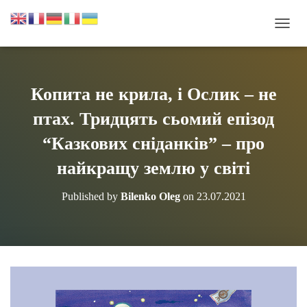
П
Е
Р
Е
М
Копита не крила, і Ослик – не
К
Н
птах. Тридцять сьомий епізод
У
Т
“Казкових сніданків” – про
И
найкращу землю у світі
Н
А
В
Published by
Bilenko Oleg
on
23.07.2021
І
Г
А
Ц
І
Ю