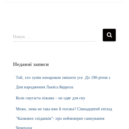
Пошук …
Недавні записи
Той, хто зумів ненароком змінити усе. До 190-річчя з
Дня народження Льюїса Керрола
Коли смугаста піжама – не одяг для сну
Може, зима не така вже й погана? Сімнадцятий епізод
“Казкових сніданків”- про неймовірне санкування
Черепахи