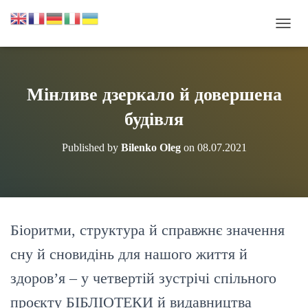
П
Е
Р
Е
М
Мінливе дзеркало й довершена
К
Н
будівля
У
Т
Published by
Bilenko Oleg
on
08.07.2021
И
Н
А
В
І
Г
Біоритми, структура й справжнє значення
А
Ц
сну й сновидінь для нашого життя й
І
Ю
здоров’я – у четвертій зустрічі спільного
проєкту БІБЛІОТЕКИ й видавництва