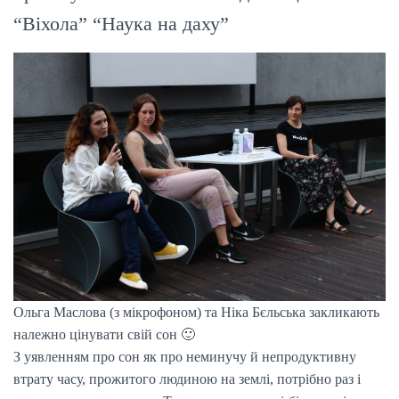
“Віхола” “Наука на даху”
Ольга Маслова (з мікрофоном) та Ніка Бєльська закликають
належно цінувати свій сон 🙂
З уявленням про сон як про неминучу й непродуктивну
втрату часу, прожитого людиною на землі, потрібно раз і