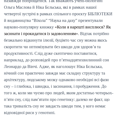
назавжди попрощатися. Так вважають учені-біологині
Ольга Маслова й Ніка Бєльська, які в рамках нашої
четвертої зустрічі в рамках спільного проєкту БІБЛІОТЕКИ
й видавництва “Віхола” “Наука на даху” презентували
науково-популярну книжку
«Коли я нарешті висплюся? Як
засинати і прокидатися із задоволенням»
. Відтак потрібно
безжально відкинути ілюзії, буцімто час сну можна якось
скоротити чи оптимізувати без шкоди для здоров’я та
продуктивності. Слід дуже скептично поставитися,
наприклад, до розповідей про п’ятнадцятихвилинний сон
Леонардо да Вінчі. Адже, як наголошує Ніка Бєльська,
нічний сон практично завжди має складну структуру та
архітектуру, людському мозку однаково необхідні всі фази
сну – і глибока, і швидка, і засинання, і пробудження. До
того ж, коли ми чуємо про людей, яким достатньо чотирьох-
п’яти сну, слід пам’ятати про генетику: далеко не факт, що
така тривалість сну не завдасть шкоди тим, у кого немає
відповідної риси у генотипі.