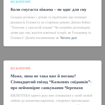
БЕЗ КАТЕГОРІЇ
Коли смугаста піжама – не одяг для сну
Складна розмова з дітьми та підлітками про похмуру
реальність Голокосту на сторінках роману Джона Бойна
“Хлопчик у смугастій піжамі” Чи потрібно розповідати
дітям про такі жахіття новітньої історії, як Голодомор та
Голокост? Дитячі письменники як
Читати далі
БЕЗ КАТЕГОРІЇ
Може, зима не така вже й погана?
Сімнадцятий епізод “Казкових сніданків”-
про неймовірне санкування Черепахи
БІБЛІОТЕКА одного разу вже зізнавалася у своїй палкій
любові до книжечок-картинок, створених британською