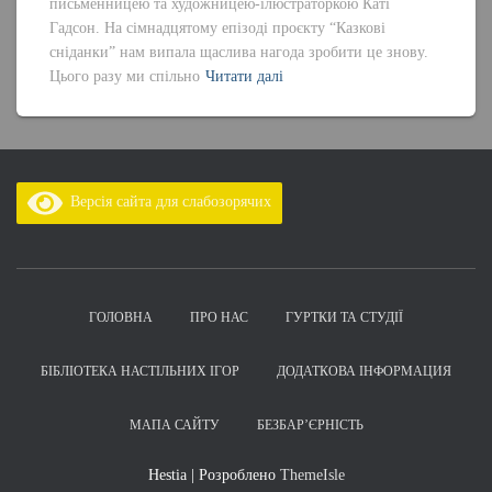
письменницею та художницею-ілюстраторкою Каті
Гадсон. На сімнадцятому епізоді проєкту “Казкові
сніданки” нам випала щаслива нагода зробити це знову.
Цього разу ми спільно
Читати далі
Версія сайта для слабозорячих
ГОЛОВНА
ПРО НАС
ГУРТКИ ТА СТУДІЇ
БІБЛІОТЕКА НАСТІЛЬНИХ ІГОР
ДОДАТКОВА ІНФОРМАЦИЯ
МАПА САЙТУ
БЕЗБАР’ЄРНІСТЬ
Hestia | Розроблено
ThemeIsle