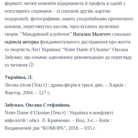
форматі: читачі немовби відкривають її профіль в одній з
популярних соцмереж – із списком друзів, картою
подорожей, фотографіями, навіть уподобайками прочитаних
книжок, переглянутих вистав, прослуханих музичних
творів. “Мандрівний клубочок”
Наталки Малетич
схвально
оцінила авторка
фундаментального дослідження про життя
та творчість Лесі Українки “Notre Dame d’Ukraine” Оксана
Забужко, що означає однозначну рекомендацію до перегляду
та читання 🙂
Українка, Л.
Лісова пісня [Текст] : драма-фієрія в трьох діях. – Харків :
Фактор, 2004. – 127 с.
Забужко, Оксана Стефанівна.
Notre Dame d’Ukraine [Текст] : Українка в конфлікті
міфологій / обкл. Л. Кравченко. – Вид. 3-є. – Київ :
Видавничий дім “КОМОРА”, 2018. – 655 с.