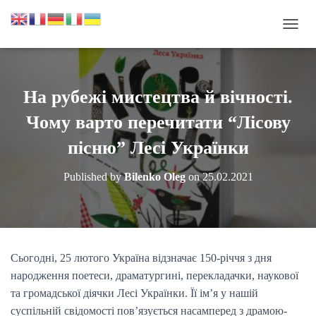
П
Е
Р
Е
М
На рубежі мистецтва й вічності.
К
Н
Чому варто перечитати “Лісову
У
Т
пісню” Лесі Українки
И
Н
Published by
Bilenko Oleg
on
25.02.2021
А
В
І
Г
А
Ц
Сьогодні, 25 лютого Україна відзначає 150-річчя з дня
І
народження поетеси, драматургині, перекладачки, наукової
Ю
та громадської діячки Лесі Українки. Її ім’я у нашій
суспільній свідомості пов’язується насамперед з драмою-