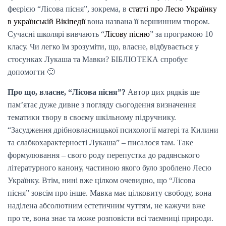
феєрією “Лісова пісня”, зокрема, в
статті про Лесю Українку
в українській Вікіпедії
вона названа її вершинним твором.
Сучасні школярі вивчають “
Лісову пісню
” за програмою 10
класу. Чи легко їм зрозуміти, що, власне, відбувається у
стосунках Лукаша та Мавки? БІБЛІОТЕКА спробує
допомогти 🙂
Про що, власне, “Лісова пісня”?
Автор цих рядків ще
пам’ятає дуже дивне з погляду сьогодення визначення
тематики твору в своєму шкільному підручнику.
“Засудження дрібновласницької психології матері та Килини
та слабкохарактерності Лукаша” – писалося там. Таке
формулювання – свого роду перепустка до радянського
літературного канону, частиною якого було зроблено Лесю
Українку. Втім, нині вже цілком очевидно, що “Лісова
пісня” зовсім про інше. Мавка має цілковиту свободу, вона
наділена абсолютним естетичним чуттям, не кажучи вже
про те, вона знає та може розповісти всі таємниці природи.