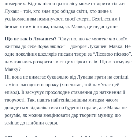
померлих. Відтак пісню цього лісу може створити тільки
Лукаш – той, хто знає про обидва світи, хто живе з
усвідомленням неминучості своєї смерті. Безтілесним і
безсмертним істотам, таким, як Мавка, це недоступне.
Що не так із Лукашем?
“Смутно, що
не можеш ти
своїм
життям до себе
дорівнятись
” – докоряє Лукашеві Мавка. Не
одне покоління школярів писали твори за “Лісовою піснею”,
намагаючись розкрити зміст цих гірких слів. Що ж засмучує
Мавку?
Ні, вона не вимагає буквально від Лукаша грати на сопілці
замість лагодити огорожу (хто читав, той пам’ятає цей
епізод). Її засмучує прохолодне ставлення до натхнення й
творчості. Так, навіть найгеніальнішим митцям часом
доводиться відволікатися на буденні справи, але Мавка не
розуміє, як можна знецінювати дар творити музику, що
зачіпає до глибини серця.