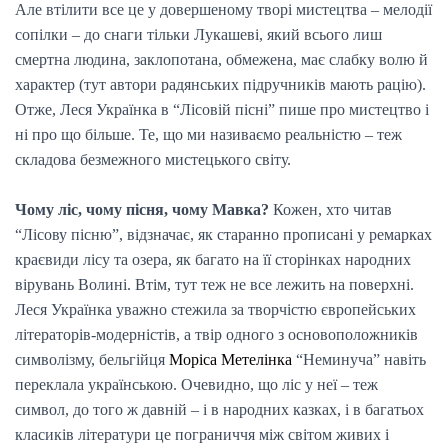
Але втілити все це у довершеному творі мистецтва – мелодії
сопілки – до снаги тільки Лукашеві, який всього лиш
смертна людина, заклопотана, обмежена, має слабку волю й
характер (тут автори радянських підручників мають рацію).
Отже, Леся Українка в “Лісовій пісні” пише про мистецтво і
ні про що більше. Те, що ми називаємо реальністю – теж
складова безмежного мистецького світу.
Чому ліс, чому пісня, чому Мавка?
Кожен, хто читав
“Лісову пісню”, відзначає, як старанно прописані у ремарках
краєвиди лісу та озера, як багато на її сторінках народних
вірувань Волині. Втім, тут теж не все лежить на поверхні.
Леся Українка уважно стежила за творчістю європейських
літераторів-модерністів, а твір одного з основоположників
символізму, бельгійця
Моріса Метелінка
“Неминуча” навіть
переклала українською. Очевидно, що ліс у неї – теж
символ, до того ж давній – і в народних казках, і в багатьох
класиків літератури це пограниччя між світом живих і