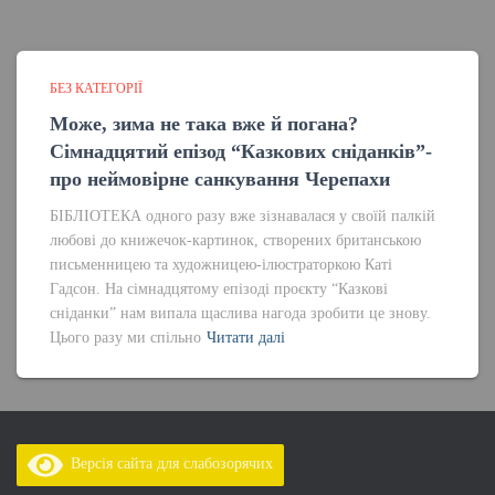
БЕЗ КАТЕГОРІЇ
Може, зима не така вже й погана?
Сімнадцятий епізод “Казкових сніданків”-
про неймовірне санкування Черепахи
БІБЛІОТЕКА одного разу вже зізнавалася у своїй палкій
любові до книжечок-картинок, створених британською
письменницею та художницею-ілюстраторкою Каті
Гадсон. На сімнадцятому епізоді проєкту “Казкові
сніданки” нам випала щаслива нагода зробити це знову.
Цього разу ми спільно
Читати далі
Версія сайта для слабозорячих