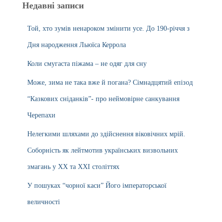
Недавні записи
Той, хто зумів ненароком змінити усе. До 190-річчя з
Дня народження Льюїса Керрола
Коли смугаста піжама – не одяг для сну
Може, зима не така вже й погана? Сімнадцятий епізод
“Казкових сніданків”- про неймовірне санкування
Черепахи
Нелегкими шляхами до здійснення віковічних мрій.
Соборність як лейтмотив українських визвольних
змагань у ХХ та ХХІ століттях
У пошуках “чорної каси” Його імператорської
величності