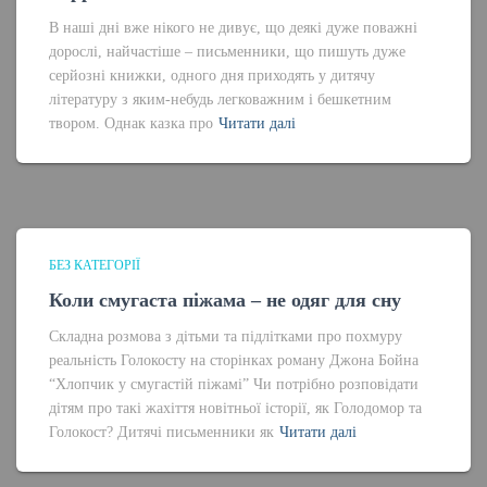
В наші дні вже нікого не дивує, що деякі дуже поважні
дорослі, найчастіше – письменники, що пишуть дуже
серйозні книжки, одного дня приходять у дитячу
літературу з яким-небудь легковажним і бешкетним
твором. Однак казка про
Читати далі
БЕЗ КАТЕГОРІЇ
Коли смугаста піжама – не одяг для сну
Складна розмова з дітьми та підлітками про похмуру
реальність Голокосту на сторінках роману Джона Бойна
“Хлопчик у смугастій піжамі” Чи потрібно розповідати
дітям про такі жахіття новітньої історії, як Голодомор та
Голокост? Дитячі письменники як
Читати далі