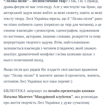
“Лісова пісня” – песимістичний твір?
І так, і ні. Справді,
драма-феєрія не має гепі-енду. Але у мистецтві так буває, що
авторський задум може вийти за межі сюжету, навіть за межі
тексту твору. Леся Українка вірила, що її “Лісова пісня” рано
чи пізно побачить сцену (первісно це твір для читання), а це
означає взаємодію з режисером, сценографом, художником
по костюмах, акторами, іншими словами, розкриття та нову
інерпретацію творчого задуму. Втім, найголовнішою
залишається взаємодія з читачем (глядачем), який уважно
аналізує драматичний конфлікт і всіма шляхами шукає з
нього позитивний вихід.
Якщо після цих рядків Ви згадаєте свої шкільні враження
про “Лісову пісню” й захочете заново її прочитати, значить,
оптимізм Лесі Українки все-таки переміг:)
БІБЛІОТЕКА запрошує на
онлайн-презентацію книжки
Наталки Малетич “Мандрівний клубочок”
, яка розповідає
про життя творчість Лесі Українки у дуже сучасному