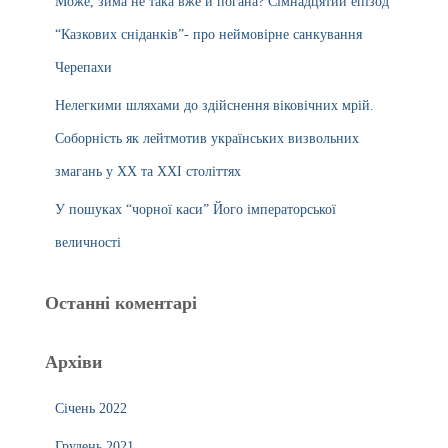
Може, зима не така вже й погана? Сімнадцятий епізод
“Казкових сніданків”- про неймовірне санкування
Черепахи
Нелегкими шляхами до здійснення віковічних мрій.
Соборність як лейтмотив українських визвольних
змагань у ХХ та ХХІ століттях
У пошуках “чорної каси” Його імператорської
величності
Останні коментарі
Архіви
Січень 2022
Грудень 2021