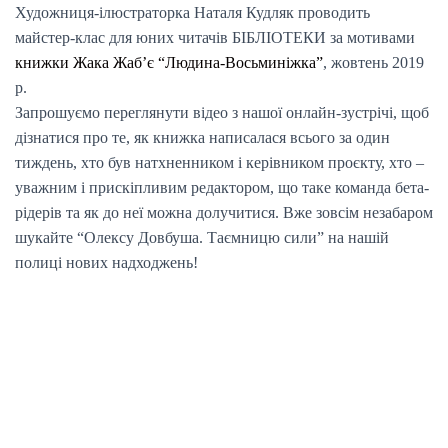
Художниця-ілюстраторка Наталя Кудляк проводить
майстер-клас для юних читачів БІБЛІОТЕКИ за мотивами
книжки Жака Жаб’є “Людина-Восьминіжка”
, жовтень 2019
р.
Запрошуємо переглянути відео з нашої онлайн-зустрічі, щоб
дізнатися про те, як книжка написалася всього за один
тиждень, хто був натхненником і керівником проєкту, хто –
уважним і прискіпливим редактором, що таке команда бета-
рідерів та як до неї можна долучитися. Вже зовсім незабаром
шукайте “Олексу Довбуша. Таємницю сили” на нашій
полиці нових надходжень!