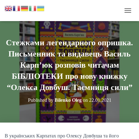
П
Е
Р
Е
М
Стежками легендарного опришка.
К
Н
Письменник та видавець Василь
У
Т
Карп’юк розповів читачам
И
БІБЛІОТЕКИ про нову книжку
Н
А
“Олекса Довбуш. Таємниця сили”
В
І
Г
Published by
Bilenko Oleg
on
22.01.2021
А
Ц
І
Ю
В українських Карпатах про Олексу Довбуша та його