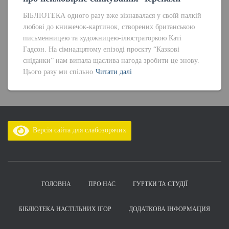
БІБЛІОТЕКА одного разу вже зізнавалася у своїй палкій
любові до книжечок-картинок, створених британською
письменницею та художницею-ілюстраторкою Каті
Гадсон. На сімнадцятому епізоді проєкту “Казкові
сніданки” нам випала щаслива нагода зробити це знову.
Цього разу ми спільно
Читати далі
Версія сайта для слабозорячих
ГОЛОВНА
ПРО НАС
ГУРТКИ ТА СТУДІЇ
БІБЛІОТЕКА НАСТІЛЬНИХ ІГОР
ДОДАТКОВА ІНФОРМАЦИЯ