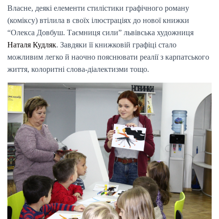
Власне, деякі елементи стилістики графічного роману
(коміксу) втілила в своїх ілюстраціях до нової книжки
“Олекса Довбуш. Таємниця сили” львівська художниця
Наталя Кудляк
. Завдяки її книжковій графіці стало
можливим легко й наочно пояснювати реалії з карпатського
життя, колоритні слова-діалектизми тощо.