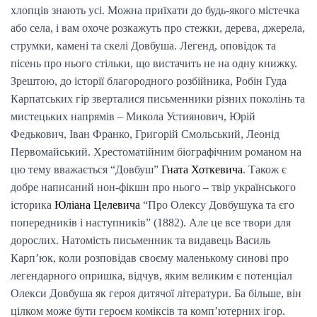
хлопців знають усі. Можна приїхати до будь-якого містечка
або села, і вам охоче розкажуть про стежки, дерева, джерела,
струмки, камені та скелі Довбуша. Легенд, оповідок та
пісень про нього стільки, що вистачить не на одну книжку.
Зрештою, до історії благородного розбійника, Робін Гуда
Карпатських гір зверталися письменники різних поколінь та
мистецьких напрямів – Микола Устиянович, Юрій
Федькович, Іван Франко, Григорій Смольський, Леонід
Первомайський. Хрестоматійним біографічним романом на
цю тему вважається “Довбуш”
Гната Хоткевича
. Також є
добре написаний нон-фікшн про нього – твір українського
історика
Юліана Целевича
“Про Олексу Довбушука та єго
попередників і наступників” (1882). Але це все твори для
дорослих. Натомість письменник та видавець Василь
Карп’юк, коли розповідав своєму маленькому синові про
легендарного опришка, відчув, яким великим є потенціал
Олекси Довбуша як героя дитячої літератури. Ба більше, він
цілком може бути героєм коміксів та комп’ютерних ігор.