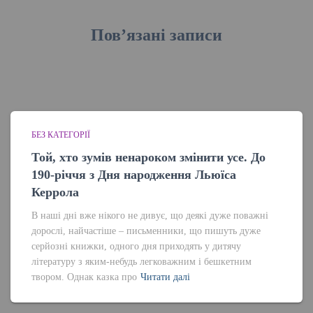
Пов’язані записи
БЕЗ КАТЕГОРІЇ
Той, хто зумів ненароком змінити усе. До
190-річчя з Дня народження Льюїса
Керрола
В наші дні вже нікого не дивує, що деякі дуже поважні
дорослі, найчастіше – письменники, що пишуть дуже
серйозні книжки, одного дня приходять у дитячу
літературу з яким-небудь легковажним і бешкетним
твором. Однак казка про
Читати далі