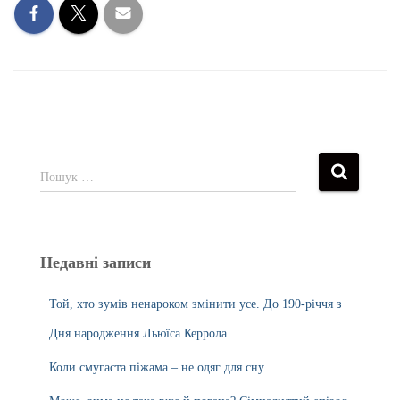
Пошук …
Недавні записи
Той, хто зумів ненароком змінити усе. До 190-річчя з
Дня народження Льюїса Керрола
Коли смугаста піжама – не одяг для сну