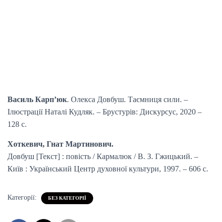
Василь Карп’юк
. Олекса Довбуш. Таємниця сили. –
Ілюстрації Наталі Кудляк. – Брустурів: Дискурсус, 2020 –
128 с.
Хоткевич, Гнат Мартинович.
Довбуш [Текст] : повість / Кармалюк / В. З. Гжицький. –
Київ : Український Центр духовної культури, 1997. – 606 с.
Категорії:
БЕЗ КАТЕГОРІЇ