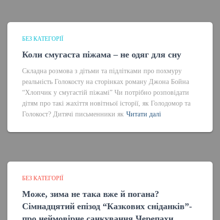
БЕЗ КАТЕГОРІЇ
Коли смугаста піжама – не одяг для сну
Складна розмова з дітьми та підлітками про похмуру
реальність Голокосту на сторінках роману Джона Бойна
“Хлопчик у смугастій піжамі” Чи потрібно розповідати
дітям про такі жахіття новітньої історії, як Голодомор та
Голокост? Дитячі письменники як
Читати далі
БЕЗ КАТЕГОРІЇ
Може, зима не така вже й погана?
Сімнадцятий епізод “Казкових сніданків”-
про неймовірне санкування Черепахи