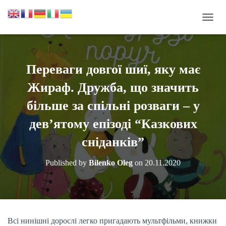
П
Е
Р
Е
М
Переваги довгої шиї, яку має
К
Н
Жираф. Дружба, що значить
У
Т
більше за спільні розваги – у
И
дев’ятому епізоді “Казкових
Н
А
сніданків”
В
І
Г
Published by
Bilenko Oleg
on
20.11.2020
А
Ц
І
Ю
Всі нинішні дорослі легко пригадають мультфільми, книжки