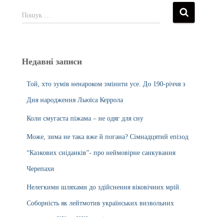
Пошук …
Недавні записи
Той, хто зумів ненароком змінити усе. До 190-річчя з
Дня народження Льюїса Керрола
Коли смугаста піжама – не одяг для сну
Може, зима не така вже й погана? Сімнадцятий епізод
“Казкових сніданків”- про неймовірне санкування
Черепахи
Нелегкими шляхами до здійснення віковічних мрій.
Соборність як лейтмотив українських визвольних