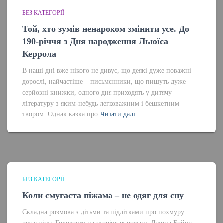
БЕЗ КАТЕГОРІЇ
Той, хто зумів ненароком змінити усе. До
190-річчя з Дня народження Льюїса
Керрола
В наші дні вже нікого не дивує, що деякі дуже поважні
дорослі, найчастіше – письменники, що пишуть дуже
серйозні книжки, одного дня приходять у дитячу
літературу з яким-небудь легковажним і бешкетним
твором. Однак казка про
Читати далі
БЕЗ КАТЕГОРІЇ
Коли смугаста піжама – не одяг для сну
Складна розмова з дітьми та підлітками про похмуру
реальність Голокосту на сторінках роману Джона Бойна