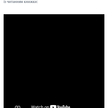
із читанням книжки: