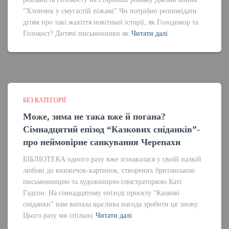
“Хлопчик у смугастій піжамі” Чи потрібно розповідати
дітям про такі жахіття новітньої історії, як Голодомор та
Голокост? Дитячі письменники як
Читати далі
БЕЗ КАТЕГОРІЇ
Може, зима не така вже й погана?
Сімнадцятий епізод “Казкових сніданків”-
про неймовірне санкування Черепахи
БІБЛІОТЕКА одного разу вже зізнавалася у своїй палкій
любові до книжечок-картинок, створених британською
письменницею та художницею-ілюстраторкою Каті
Гадсон. На сімнадцятому епізоді проєкту “Казкові
сніданки” нам випала щаслива нагода зробити це знову.
Цього разу ми спільно
Читати далі