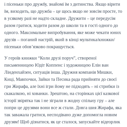
і пісеньки про дружбу, знайомі їм з дитинства. Якщо вірити
їм, виходить, що дружба – це щось якщо не зовсім просте, то
в усякому разі не надто складне. Дружити – це передусім
разом гратися, ходити разом до школи та в гості одного до
одного. Максимальне випробування, яке може чекати юних
друзів – поганий настрій, який в кінці мультика/книжки/
пісеньки обов’язково покращується.
У героїв книжки “Коли друзі поруч”, створеної
письменницею Юдіт Коппенс і художницею Елін ван
Лінденхайзен, ситуація інша. Дружня компанія Мишки,
Киці, Мавпочки, Зайки та Песика рада прийняти до своєї
гри Жирафа, але їхні ігри йому не підходять – ні стрибки із
скакалкою, ні хованки. Зрештою, на сторінках цієї казкової
історії звірятка так і не зіграли в жодну спільну гру – але
попри це друзями вони все ж стали. Довга шия Жирафа, яка
так заважала гратися, несподівано дуже допомогла новим
друзям! Щоб дізнатися, як це сталося, запускайте відеорлик