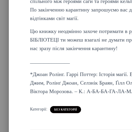
спільного між героями саги та героями кельтс
По закінченню карантину запрошуємо вас 
відтінками світ магії.
Цю книжку неодмінно захоче потримати в ру
БІБЛІОТЕЦІ ти можеш взагалі не думати пр
нас зразу після закінчення карантину!
_______________
*Джоан Ролінг. Гаррі Поттер: Історія магії.
Джим, Ролінґ Джоан, Селзнік Браян, Ґілл Ол
Віктора Морозова. – К.: А-БА-БА-ГА-ЛА-МА
Категорії:
БЕЗ КАТЕГОРІЇ