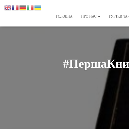
ГОЛОВНА
ПРО НАС
ГУРТКИ ТА 
#ПершаКниж