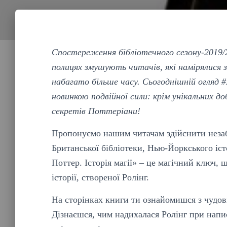
Спостереження бібліотечного сезону-2019/2
полицях змушують читачів, які намірялися з
набагато більше часу. Сьогоднішній огля
новинкою подвійної сили: крім унікальних д
секретів Поттеріани!
Пропонуємо нашим читачам здійснити незаб
Британської бібліотеки, Нью-Йоркського іст
Поттер. Історія магії» – це магічний ключ, 
історії, створеної Ролінг.
На сторінках книги ти ознайомишся з чудов
Дізнаєшся, чим надихалася Ролінг при напи