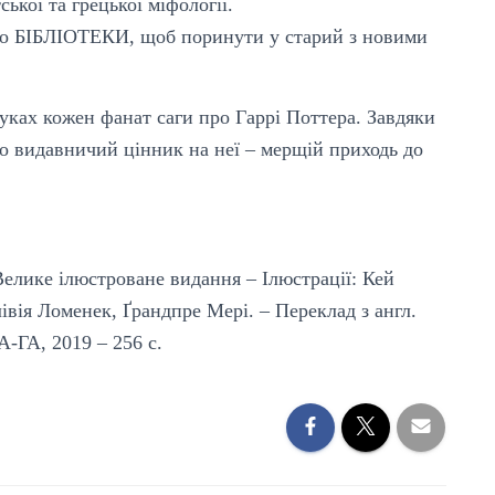
ької та грецької міфології.
до БІБЛІОТЕКИ, щоб поринути у старий з новими
ках кожен фанат саги про Гаррі Поттера. Завдяки
о видавничий цінник на неї – мерщій приходь до
 Велике ілюстроване видання – Ілюстрації: Кей
івія Ломенек, Ґрандпре Мері. – Переклад з англ.
-ГА, 2019 – 256 с.