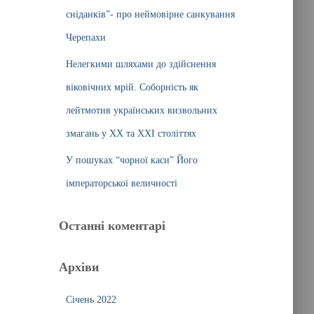
сніданків”- про неймовірне санкування
Черепахи
Нелегкими шляхами до здійснення
віковічних мрій. Соборність як
лейтмотив українських визвольних
змагань у ХХ та ХХІ століттях
У пошуках “чорної каси” Його
імператорської величності
Останні коментарі
Архіви
Січень 2022