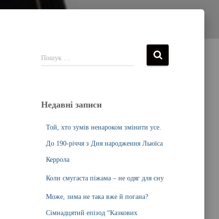
Пошук …
Недавні записи
Той, хто зумів ненароком змінити усе.
До 190-річчя з Дня народження Льюїса
Керрола
Коли смугаста піжама – не одяг для сну
Може, зима не така вже й погана?
Сімнадцятий епізод “Казкових