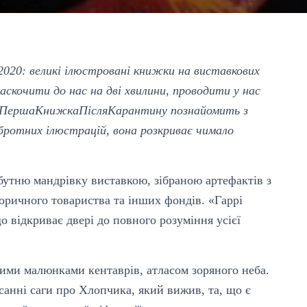
020: великі ілюстровані книжки на виставкових
аскочити до нас на дві хвилини, проводити у нас
д #ПершаКнижкаПісляКарантину познайомить з
обротних ілюстрацій, вона розкриває чимало
утню мандрівку виставкою, зібраною артефактів з
оричного товариства та інших фондів. «Гаррі
що відкриває двері до повного розуміння усієї
ими малюнками кентаврів, атласом зоряного неба.
санні саги про Хлопчика, який вижив, та, що є