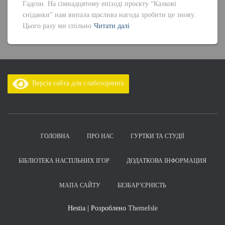
Гадсон. На сімнадцятому епізоді проєкту “Казкові
сніданки” нам випала щаслива нагода зробити це знову.
Цього разу ми спільно
Читати далі
Версія сайта для слабозорячих
ГОЛОВНА
ПРО НАС
ГУРТКИ ТА СТУДІЇ
БІБЛІОТЕКА НАСТІЛЬНИХ ІГОР
ДОДАТКОВА ІНФОРМАЦИЯ
МАПА САЙТУ
БЕЗБАР’ЄРНІСТЬ
Hestia | Розроблено
ThemeIsle