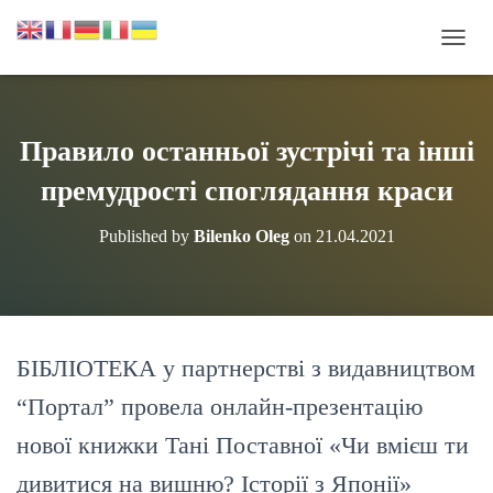
П
Е
Р
Е
М
Правило останньої зустрічі та інші
К
Н
премудрості споглядання краси
У
Т
Published by
Bilenko Oleg
on
21.04.2021
И
Н
А
В
І
Г
БІБЛІОТЕКА у партнерстві з видавництвом
А
Ц
“Портал” провела онлайн-презентацію
І
Ю
нової книжки Тані Поставної «Чи вмієш ти
дивитися на вишню? Історії з Японії»