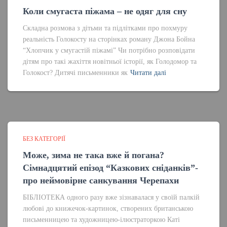
Коли смугаста піжама – не одяг для сну
Складна розмова з дітьми та підлітками про похмуру
реальність Голокосту на сторінках роману Джона Бойна
“Хлопчик у смугастій піжамі” Чи потрібно розповідати
дітям про такі жахіття новітньої історії, як Голодомор та
Голокост? Дитячі письменники як
Читати далі
БЕЗ КАТЕГОРІЇ
Може, зима не така вже й погана?
Сімнадцятий епізод “Казкових сніданків”-
про неймовірне санкування Черепахи
БІБЛІОТЕКА одного разу вже зізнавалася у своїй палкій
любові до книжечок-картинок, створених британською
письменницею та художницею-ілюстраторкою Каті