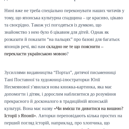
Нині вже не треба спеціально переконувати наших читачів у
тому, що японська культурна спадщина – це красиво, цікаво
та своєрідно. Також усі погодяться із думкою, що
знайомство з нею було б цікавим для дітей. Однак як
розказати й показати “на пальцях” про базові для багатьох
японців речі, які нам
складно не те що пояснити –
перекласти українською мовою
?
Зусиллями видавництва “Портал”, дитячої письменниці
Тані Поставної та художниці-ілюстраторки Юлії
Несмеянової з’явилася нова книжка-картинка, яка має
допомогти і дітям, і дорослим наблизитися до розуміння
прекрасного й досконалого в традиційній японській
культурі. Вона має назву
«Чи вмієш ти дивитися на вишню?
Історії з Японії»
. Авторки переповідають кілька простих на
перший погляд історій, наприклад, про хлопчика, що