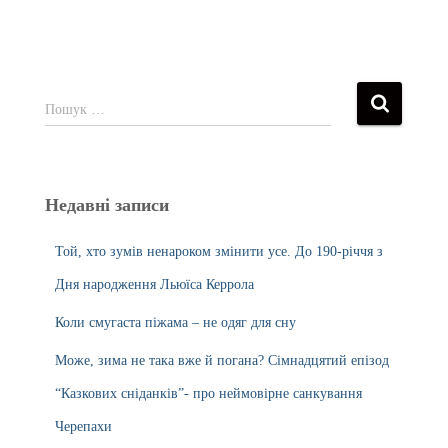
Пошук …
Недавні записи
Той, хто зумів ненароком змінити усе. До 190-річчя з
Дня народження Льюїса Керрола
Коли смугаста піжама – не одяг для сну
Може, зима не така вже й погана? Сімнадцятий епізод
“Казкових сніданків”- про неймовірне санкування
Черепахи