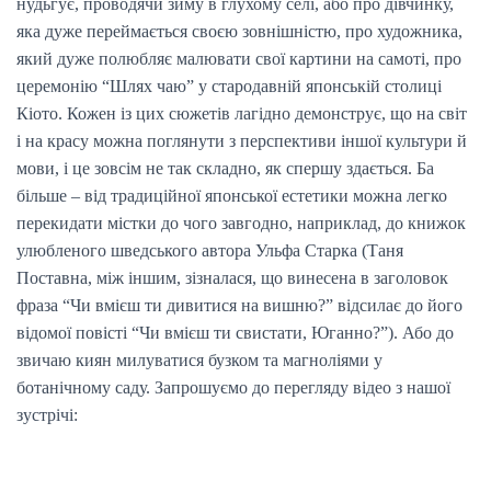
нудьгує, проводячи зиму в глухому селі, або про дівчинку,
яка дуже переймається своєю зовнішністю, про художника,
який дуже полюбляє малювати свої картини на самоті, про
церемонію “Шлях чаю” у стародавній японській столиці
Кіото. Кожен із цих сюжетів лагідно демонструє, що на світ
і на красу можна поглянути з перспективи іншої культури й
мови, і це зовсім не так складно, як спершу здається. Ба
більше – від традиційної японської естетики можна легко
перекидати містки до чого завгодно, наприклад, до книжок
улюбленого шведського автора Ульфа Старка (Таня
Поставна, між іншим, зізналася, що винесена в заголовок
фраза “Чи вмієш ти дивитися на вишню?” відсилає до його
відомої повісті “Чи вмієш ти свистати, Юганно?”). Або до
звичаю киян милуватися бузком та магноліями у
ботанічному саду. Запрошуємо до перегляду відео з нашої
зустрічі: