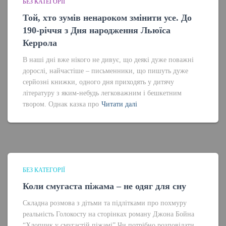
БЕЗ КАТЕГОРІЇ
Той, хто зумів ненароком змінити усе. До
190-річчя з Дня народження Льюїса
Керрола
В наші дні вже нікого не дивує, що деякі дуже поважні
дорослі, найчастіше – письменники, що пишуть дуже
серйозні книжки, одного дня приходять у дитячу
літературу з яким-небудь легковажним і бешкетним
твором. Однак казка про
Читати далі
БЕЗ КАТЕГОРІЇ
Коли смугаста піжама – не одяг для сну
Складна розмова з дітьми та підлітками про похмуру
реальність Голокосту на сторінках роману Джона Бойна
“Хлопчик у смугастій піжамі” Чи потрібно розповідати