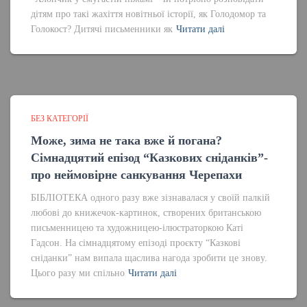
дітям про такі жахіття новітньої історії, як Голодомор та
Голокост? Дитячі письменники як
Читати далі
БЕЗ КАТЕГОРІЇ
Може, зима не така вже й погана?
Сімнадцятий епізод “Казкових сніданків”-
про неймовірне санкування Черепахи
БІБЛІОТЕКА одного разу вже зізнавалася у своїй палкій
любові до книжечок-картинок, створених британською
письменницею та художницею-ілюстраторкою Каті
Гадсон. На сімнадцятому епізоді проєкту “Казкові
сніданки” нам випала щаслива нагода зробити це знову.
Цього разу ми спільно
Читати далі