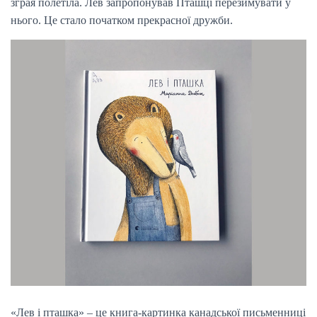
зграя полетіла. Лев запропонував Пташці перезимувати у
нього. Це стало початком прекрасної дружби.
«Лев і пташка» – це книга-картинка канадської письменниці