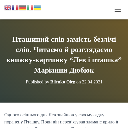
П
Е
Р
Е
М
Пташиний спів замість безлічі
К
Н
слів. Читаємо й розглядаємо
У
Т
книжку-картинку “Лев і пташка”
И
Маріанни Дюбюк
Н
А
В
Published by
Bilenko Oleg
on
22.04.2021
І
Г
А
Ц
І
Ю
Одного осіннього дня Лев знайшов у своєму садку
поранену Пташку. Поки він перев’язував зламане крило її