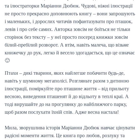
та ілюстраторки Маріанни Дюбюк. Чудові, ніжні ілюстрації
не просто прекрасно доповнюють книгу – вони запрошують
і маленьких, і дорослих читачів пофантазувати про пташок,
левів і про себе самих. Авторка зовсім не боїться не тільки
сторінок без тексту – у неї просто посеред книжки зовсім
білий-пребілий розворот. А втім, навіть малеча, що візьме
книжечку до рук, легко й весело здогадається, що це означає
🙂
Птахи – дикі тварини, яких найлегше побачити будь-де,
навіть у шумному мегаполісі. Розгляньте разом з дитиною
ілюстрації, поміркуйте про пташине життя – від прильоту
весною, виведення пташенят й до відльоту в теплі краї. А
тоді вирушайте до на прогулянку до найближчого парку,
щоб разом послухати їхній спів. Адже весна настала!
Мила, зворушлива історія Маріанни Дюбюк навчає цінувати
радісні моменти життя. Це книга про любов, розлуку та