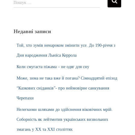
Пошук …
Недавні записи
Той, хто зумів ненароком змінити усе. До 190-річчя з
Дня народження Льюїса Керрола
Коли смугаста піжама – не одяг для сну
Може, зима не така вже й погана? Сімнадцятий епізод
“Казкових сніданків”- про неймовірне санкування
Черепахи
Нелегкими шляхами до здійснення віковічних мрій.
Соборність як лейтмотив українських визвольних
змагань у ХХ та ХХІ століттях