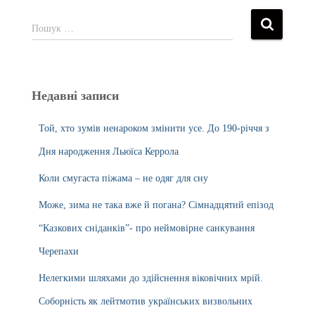
Пошук …
Недавні записи
Той, хто зумів ненароком змінити усе. До 190-річчя з
Дня народження Льюїса Керрола
Коли смугаста піжама – не одяг для сну
Може, зима не така вже й погана? Сімнадцятий епізод
“Казкових сніданків”- про неймовірне санкування
Черепахи
Нелегкими шляхами до здійснення віковічних мрій.
Соборність як лейтмотив українських визвольних