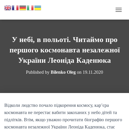
П
Е
Р
Е
М
У небі, в польоті. Читаймо про
К
Н
першого космонавта незалежної
У
Т
України Леоніда Каденюка
И
Н
Published by
Bilenko Oleg
on
19.11.2020
А
В
І
Г
А
Ц
Відколи людство почало підкорення космосу, кар’єра
І
космонавта не перестає вабити закоханих у небо дітей та
Ю
підлітків. Втім, якщо уважно прочитати біографію першого
космонавта незалежної України Леоніда Каденюка, стає