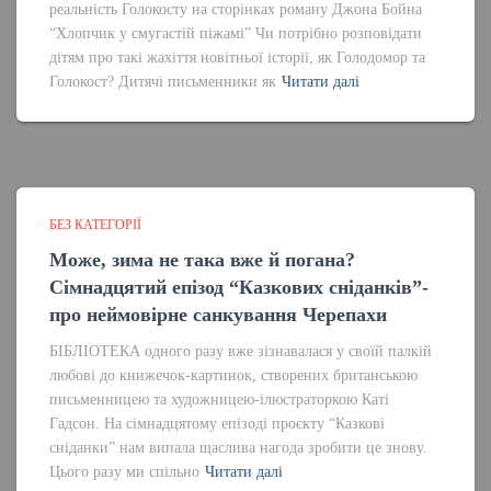
реальність Голокосту на сторінках роману Джона Бойна
“Хлопчик у смугастій піжамі” Чи потрібно розповідати
дітям про такі жахіття новітньої історії, як Голодомор та
Голокост? Дитячі письменники як
Читати далі
БЕЗ КАТЕГОРІЇ
Може, зима не така вже й погана?
Сімнадцятий епізод “Казкових сніданків”-
про неймовірне санкування Черепахи
БІБЛІОТЕКА одного разу вже зізнавалася у своїй палкій
любові до книжечок-картинок, створених британською
письменницею та художницею-ілюстраторкою Каті
Гадсон. На сімнадцятому епізоді проєкту “Казкові
сніданки” нам випала щаслива нагода зробити це знову.
Цього разу ми спільно
Читати далі