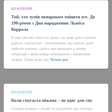
БЕЗ КАТЕГОРІЇ
Той, хто зумів ненароком змінити усе. До
190-річчя з Дня народження Льюїса
Керрола
В наші дні вже нікого не дивує, що деякі дуже поважні
дорослі, найчастіше – письменники, що пишуть дуже
серйозні книжки, одного дня приходять у дитячу
літературу з яким-небудь легковажним і бешкетним
твором. Однак казка про
Читати далі
БЕЗ КАТЕГОРІЇ
Коли смугаста піжама – не одяг для сну
Складна розмова з дітьми та підлітками про похмуру