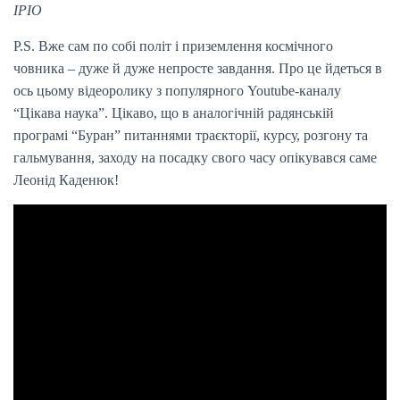
ІРІО
Р.S. Вже сам по собі політ і приземлення космічного
човника – дуже й дуже непросте завдання. Про це йдеться в
ось цьому відеоролику з популярного Youtube-каналу
“Цікава наука”. Цікаво, що в аналогічній радянській
програмі “Буран” питаннями траєкторії, курсу, розгону та
гальмування, заходу на посадку свого часу опікувався саме
Леонід Каденюк!