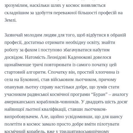
зрозумілим, наскільки шлях у космос виявляється
складнішим за здобуття переважної більшості професій на
Землі.
Зазвичай молодим людям для того, щоб відбутися в обраній
професії, достатньо отримати необхідну освіту, знайти
роботу за фахом і поступово збагачуватися набутим
досвідом. Натомість Леонідові Каденюкові довелося
щонайменше тричі повторювати із самого початку цей
стартовий алгоритм. Спочатку він, простий хлопчина із
села на Буковині, став військовим льотчиком, причому
опанував льотну справу настільки добре, що зумів стати
учасником радянської космічної програми “Буран” – аналогу
американських корабликів-човників. У двадцять шість досяг
найвищої льотної кваліфікації, ставши льотчиком-
випробовувачем. Але, щойно усвідомивши, що для шансу
полетіти в космос замало просто добре вміти пілотувати
космічний корабель, вже у тридцятивосьмирічному