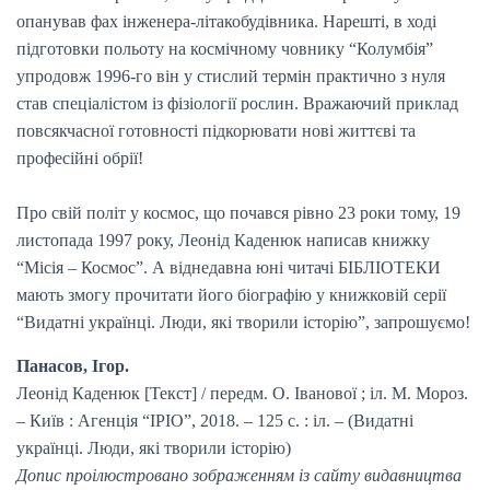
опанував фах інженера-літакобудівника. Нарешті, в ході
підготовки польоту на космічному човнику “Колумбія”
упродовж 1996-го він у стислий термін практично з нуля
став спеціалістом із фізіології рослин. Вражаючий приклад
повсякчасної готовності підкорювати нові життєві та
професійні обрії!
Про свій політ у космос, що почався рівно 23 роки тому, 19
листопада 1997 року, Леонід Каденюк написав книжку
“Місія – Космос”. А віднедавна юні читачі БІБЛІОТЕКИ
мають змогу прочитати його біографію у книжковій серії
“Видатні українці. Люди, які творили історію”, запрошуємо!
Панасов, Ігор.
Леонід Каденюк [Текст] / передм. О. Іванової ; іл. М. Мороз.
– Київ : Агенція “ІРІО”, 2018. – 125 с. : іл. – (Видатні
українці. Люди, які творили історію)
Допис проілюстровано зображенням із сайту видавництва