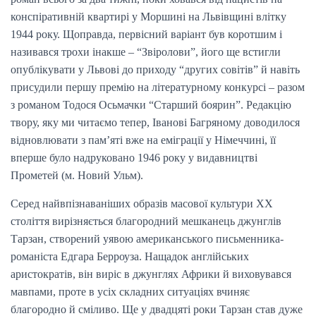
конспіративній квартирі у Моршині на Львівщині влітку
1944 року. Щоправда, первісний варіант був коротшим і
називався трохи інакше – “Звіролови”, його ще встигли
опублікувати у Львові до приходу “других совітів” й навіть
присудили першу премію на літературному конкурсі – разом
з романом Тодося Осьмачки “Старший боярин”. Редакцію
твору, яку ми читаємо тепер, Іванові Багряному доводилося
відновлювати з пам’яті вже на еміграції у Німеччині, її
вперше було надруковано 1946 року у видавництві
Прометей (м. Новий Ульм).
Серед найвпізнаваніших образів масової культури ХХ
століття вирізняється благородний мешканець джунглів
Тарзан, створений уявою американського письменника-
романіста Едгара Берроуза. Нащадок англійських
аристократів, він виріс в джунглях Африки й виховувався
мавпами, проте в усіх складних ситуаціях вчиняє
благородно й сміливо. Ще у двадцяті роки Тарзан став дуже