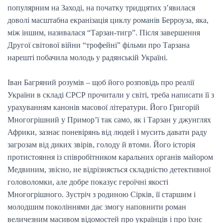
популярним на Заході, на початку тридцятих з’явилася
доволі масштабна екранізація циклу романів Берроуза, яка,
між іншим, називалася “Тарзан-тигр”. Після завершення
Другої світової війни “трофейні” фільми про Тарзана
нарешті побачила молодь у радянській Україні.
Іван Багряний розумів – щоб його розповідь про реалії
України в складі СРСР прочитали у світі, треба написати її з
урахуванням канонів масової літератури. Його Григорій
Многогрішний у Примор’ї так само, як і Тарзан у джунглях
Африки, зазнає поневірянь від людей і мусить давати раду
загрозам від диких звірів, голоду й втоми. Його історія
протистояння із співробітником каральних органів майором
Медвиним, звісно, не відрізняється складністю детективної
головоломки, але добре показує героїчні якості
Многогрішного. Зустріч з родиною Сірків, її старшим і
молодшим поколіннями дає змогу наповнити роман
величезним масивом відомостей про українців і про їхнє