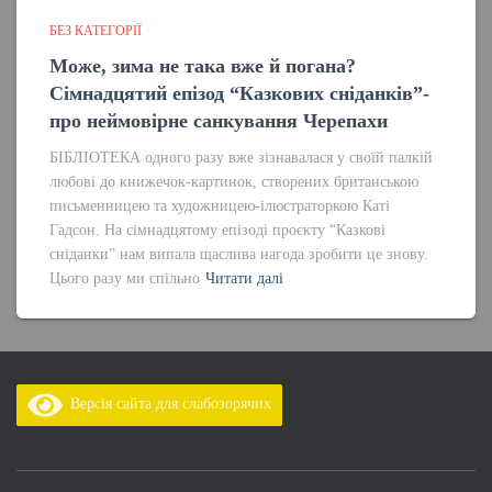
БЕЗ КАТЕГОРІЇ
Може, зима не така вже й погана?
Сімнадцятий епізод “Казкових сніданків”-
про неймовірне санкування Черепахи
БІБЛІОТЕКА одного разу вже зізнавалася у своїй палкій
любові до книжечок-картинок, створених британською
письменницею та художницею-ілюстраторкою Каті
Гадсон. На сімнадцятому епізоді проєкту “Казкові
сніданки” нам випала щаслива нагода зробити це знову.
Цього разу ми спільно
Читати далі
Версія сайта для слабозорячих