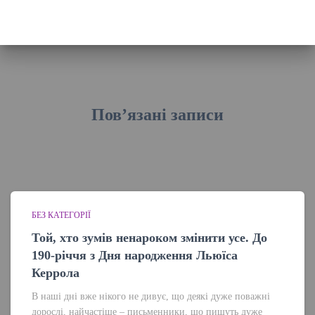
Пов’язані записи
БЕЗ КАТЕГОРІЇ
Той, хто зумів ненароком змінити усе. До
190-річчя з Дня народження Льюїса
Керрола
В наші дні вже нікого не дивує, що деякі дуже поважні
дорослі, найчастіше – письменники, що пишуть дуже