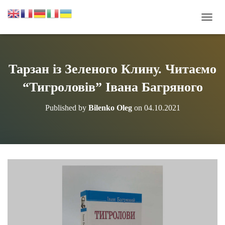
П
Е
Р
Е
М
Тарзан із Зеленого Клину. Читаємо
К
Н
“Тигроловів” Івана Багряного
У
Т
Published by
Bilenko Oleg
on
04.10.2021
И
Н
А
В
І
Г
А
Ц
І
Ю