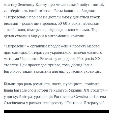
життя у Зеленому Клину, про мисливський побут і звичаї,
які зберігають їхній зв’язок з Батьківщиною. Завдяки
“Тигроловам” про все це дістали змогу дізнатися також
іноземці – роман ще впродовж 50-60-х років переклали
англійською, німецькою, нідерладнською мовами. Твір
дістав схвальні відгуки в англомовній критиці.
“Тигролови” – органічне продовження проєкту масової
пригодницької літератури українською, започаткованого
митцями Червоного Ренесансу впродовж 20-х років ХХ
століття. Цей проєкт досі триває, тому досвід Івана
Багряного такий важливий для нас, сучасних українців.
Більше про роль романіста, поета, публіциста, політика
Івана Багаряного в історії та культурі України ХХ століття –
у дискусії літературознавців Ростислава Семківа та Євгена
Стасіневича у рамках телепроєкту “Лекторій. Література”.