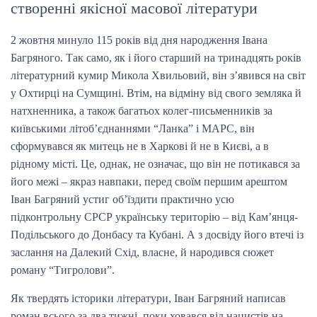
створенні якісної масової літератури
2 жовтня минуло 115 років від дня народження Івана
Багряного. Так само, як і його старший на тринадцять років
літературний кумир Микола Хвильовий, він з’явився на світ
у Охтирці на Сумщині. Втім, на відміну від свого земляка й
натхненника, а також багатьох колег-письменників за
київськими літоб’єднаннями “Ланка” і МАРС, він
сформувався як митець не в Харкові й не в Києві, а в
рідному місті. Це, однак, не означає, що він не потикався за
його межі – якраз навпаки, перед своїм першим арештом
Іван Багряний устиг об’їздити практично усю
підконтрольну СРСР українську територію – від Кам’янця-
Подільського до Донбасу та Кубані. А з досвіду його втечі із
заслання на Далекий Схід, власне, й народився сюжет
роману “Тигролови”.
Як твердять історики літератури, Іван Багряний написав
роман всього за два тижні, поки ховався від нацистів на