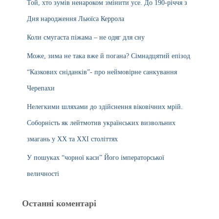
Той, хто зумів ненароком змінити усе. До 190-річчя з
Дня народження Льюїса Керрола
Коли смугаста піжама – не одяг для сну
Може, зима не така вже й погана? Сімнадцятий епізод
“Казкових сніданків”- про неймовірне санкування
Черепахи
Нелегкими шляхами до здійснення віковічних мрій.
Соборність як лейтмотив українських визвольних
змагань у ХХ та ХХІ століттях
У пошуках “чорної каси” Його імператорської
величності
Останні коментарі