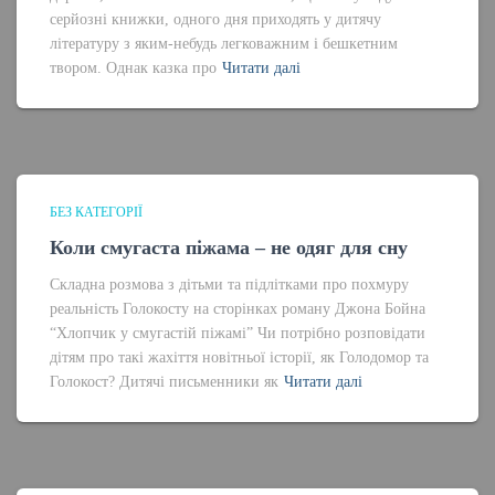
серйозні книжки, одного дня приходять у дитячу
літературу з яким-небудь легковажним і бешкетним
твором. Однак казка про
Читати далі
БЕЗ КАТЕГОРІЇ
Коли смугаста піжама – не одяг для сну
Складна розмова з дітьми та підлітками про похмуру
реальність Голокосту на сторінках роману Джона Бойна
“Хлопчик у смугастій піжамі” Чи потрібно розповідати
дітям про такі жахіття новітньої історії, як Голодомор та
Голокост? Дитячі письменники як
Читати далі