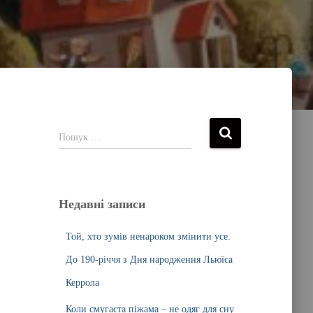
Пошук …
Недавні записи
Той, хто зумів ненароком змінити усе.
До 190-річчя з Дня народження Льюїса
Керрола
Коли смугаста піжама – не одяг для сну