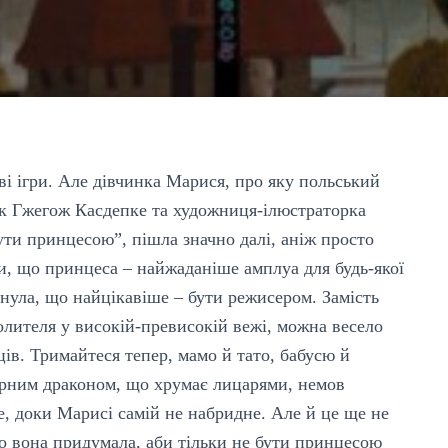
ові ігри. Але дівчинка Марися, про яку польський
к Гжегож Касдепке та художниця-ілюстраторка
ути принцесою”, пішла значно далі, аніж просто
ли, що принцеса – найжаданіше амплуа для будь-якої
нула, що найцікавіше – бути режисером. Замість
олителя у високій-превисокій вежі, можна весело
ців. Тримайтеся тепер, мамо й тато, бабусю й
ерним драконом, що хрумає лицарями, немов
е, доки Марисі самій не набридне. Але й це ще не
що вона придумала, аби тільки не бути принцесою