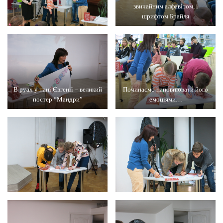
звичайним алфавітом, і
шрифтом Брайля
В руах у пані Євгенії – великий
Починаємо наповнювати його
постер “Мандри”
емоціями…