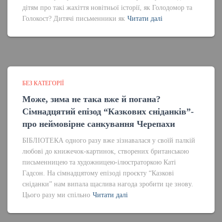
дітям про такі жахіття новітньої історії, як Голодомор та
Голокост? Дитячі письменники як
Читати далі
БЕЗ КАТЕГОРІЇ
Може, зима не така вже й погана?
Сімнадцятий епізод “Казкових сніданків”-
про неймовірне санкування Черепахи
БІБЛІОТЕКА одного разу вже зізнавалася у своїй палкій
любові до книжечок-картинок, створених британською
письменницею та художницею-ілюстраторкою Каті
Гадсон. На сімнадцятому епізоді проєкту “Казкові
сніданки” нам випала щаслива нагода зробити це знову.
Цього разу ми спільно
Читати далі