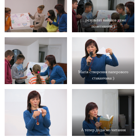
… результат вийшов дуже
позитивним:)
Магія створення паперового
стаканчика:)
А тепер додаємо читання