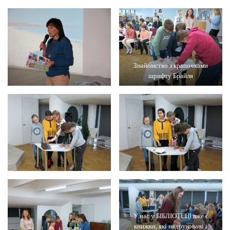
Знайомство з крапочками
шрифту Брайля
У нас у БІБЛІОТЕЦІ вже є
книжки, які надруковані і