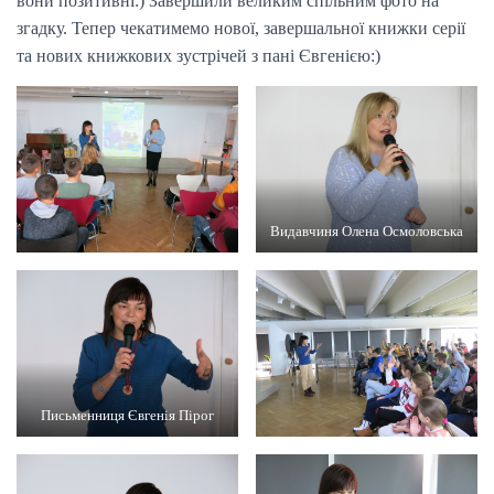
вони позитивні:) Завершили великим спільним фото на
згадку. Тепер чекатимемо нової, завершальної книжки серії
та нових книжкових зустрічей з пані Євгенією:)
Видавчиня Олена Осмоловська
Письменниця Євгенія Пірог