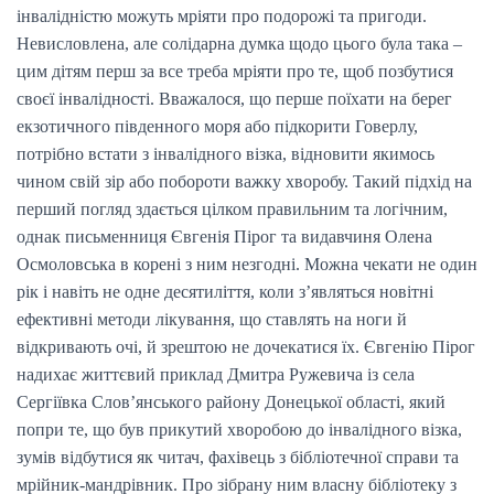
інвалідністю можуть мріяти про подорожі та пригоди.
Невисловлена, але солідарна думка щодо цього була така –
цим дітям перш за все треба мріяти про те, щоб позбутися
своєї інвалідності. Вважалося, що перше поїхати на берег
екзотичного південного моря або підкорити Говерлу,
потрібно встати з інвалідного візка, відновити якимось
чином свій зір або побороти важку хворобу. Такий підхід на
перший погляд здається цілком правильним та логічним,
однак письменниця Євгенія Пірог та видавчиня Олена
Осмоловська в корені з ним незгодні. Можна чекати не один
рік і навіть не одне десятиліття, коли з’являться новітні
ефективні методи лікування, що ставлять на ноги й
відкривають очі, й зрештою не дочекатися їх. Євгенію Пірог
надихає життєвий приклад Дмитра Ружевича із села
Сергіївка Слов’янського району Донецької області, який
попри те, що був прикутий хворобою до інвалідного візка,
зумів відбутися як читач, фахівець з бібліотечної справи та
мрійник-мандрівник. Про зібрану ним власну бібліотеку з