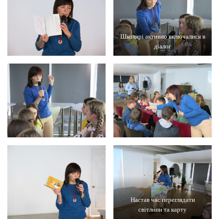
Школярі активно включалися в
діалог
Настав час переглядати
світлини та карту