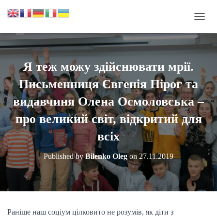
П
Е
Р
Е
М
Я теж можу здійснювати мрії.
К
Н
Письменниця Євгенія Пірог та
У
Т
видавчиня Олена Осмоловська –
И
про великий світ, відкритий для
Н
А
всіх
В
І
Г
Published by
Bilenko Oleg
on
27.11.2019
А
Ц
І
Ю
Раніше наш соціум цілковито не розумів, як діти з