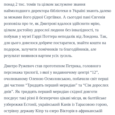
понад 2 тис. томів та цілком заслужене звання
наймолодшого директора бібліотеки в Україні знають далеко
за межами його рідної Сергіївки. А сьогодні пані Євгенія
розповіла про те, як Дмитрові вдалося здійснити мрію,
цілком достойну дорослої людини без інвалідності, та
побував у музеї Гаррі Поттера неподалік від Лондона. Так,
для цього довелося добряче постаратися, знайти кошти на
подорож, залучити помічників та благодійників, але
результат виявився вартим усіх зусиль.
Дмитро Ружевич став прототипом Петрика, головного
персонажа трилогії, з якої у видавничому центрі “12”,
очолюваному Оленою Осмоловською, побачили світ перші
дві частини “Тридцять перший меридіан” та “Сім дорослих
днів”. Як тридцять перший меридіан східної довготи
поєднує такі різні й безперечно цікаві місця, як балтійське
узбережжя Естонії, український Канів із Тарасовою горою,
острівну державу Кіпр та озеро Вікторія в африканській