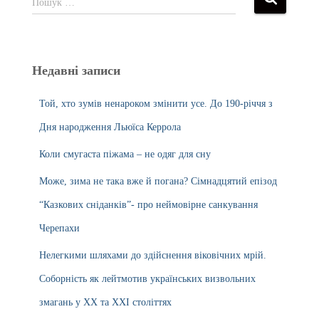
Пошук …
Недавні записи
Той, хто зумів ненароком змінити усе. До 190-річчя з
Дня народження Льюїса Керрола
Коли смугаста піжама – не одяг для сну
Може, зима не така вже й погана? Сімнадцятий епізод
“Казкових сніданків”- про неймовірне санкування
Черепахи
Нелегкими шляхами до здійснення віковічних мрій.
Соборність як лейтмотив українських визвольних
змагань у ХХ та ХХІ століттях