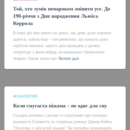
Той, хто зумів ненароком змінити усе. До
190-річчя з Дня народження Льюїса
Керрола
В наші дні вже нікого не дивує, що деякі дуже поважні
дорослі, найчастіше – письменники, що пишуть дуже
серйозні книжки, одного дня приходять у дитячу
літературу з яким-небудь легковажним і бешкетним
твором. Однак казка про
Читати далі
БЕЗ КАТЕГОРІЇ
Коли смугаста піжама – не одяг для сну
Складна розмова з дітьми та підлітками про похмуру
реальність Голокосту на сторінках роману Джона Бойна
“Хлопчик у смугастій піжамі” Чи потрібно розповідати