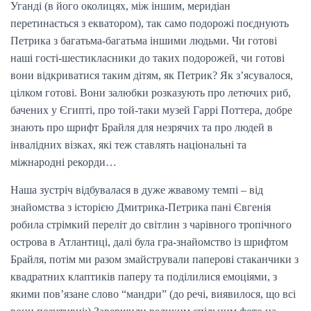
Уганді (в його околицях, між іншим, меридіан
перетинається з екватором), так само подорожі поєднують
Петрика з багатьма-багатьма іншими людьми. Чи готові
наші гості-шестикласники до таких подорожей, чи готові
вони відкриватися таким дітям, як Петрик? Як з’ясувалося,
цілком готові. Вони залюбки розказують про летючих риб,
бачених у Єгипті, про той-таки музей Гаррі Поттера, добре
знають про шрифт Брайля для незрячих та про людей в
інвалідних візках, які теж ставлять національні та
міжнародні рекорди…
Наша зустріч відбувалася в дуже жвавому темпі – від
знайомства з історією Дмитрика-Петрика пані Євгенія
робила стрімкий переліт до світлин з чарівного тропічного
острова в Атлантиці, далі була гра-знайомство із шрифтом
Брайля, потім ми разом змайстрували паперові стаканчики з
квадратних клаптиків паперу та поділилися емоціями, з
якими пов’язане слово “мандри” (до речі, виявилося, що всі