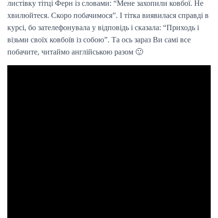
листівку тітці Ферн із словами: “Мене захопили ковбої. Не
хвилюйтеся. Скоро побачимося”. І тітка виявилася справді в
курсі, бо зателефонувала у відповідь і сказала: “Приходь і
візьми своїх ковбоїв із собою”. Та ось зараз Ви самі все
побачите, читаймо англійською разом 🙂