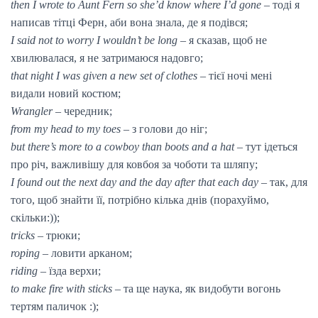
then I wrote to Aunt Fern so she’d know where I’d gone
– тоді я
написав тітці Ферн, аби вона знала, де я подівся;
I said not to worry I wouldn’t be long
– я сказав, щоб не
хвилювалася, я не затримаюся надовго;
that night I was given a new set of clothes
– тієї ночі мені
видали новий костюм;
Wrangler
– чередник;
from my head to my toes
– з голови до ніг;
but there’s more to a cowboy than boots and a hat
– тут ідеться
про річ, важливішу для ковбоя за чоботи та шляпу;
I found out the next day and the day after that each day
– так, для
того, щоб знайти її, потрібно кілька днів (порахуймо,
скільки:));
tricks
– трюки;
roping
– ловити арканом;
riding
– їзда верхи;
to make fire with sticks
– та ще наука, як видобути вогонь
тертям паличок :);