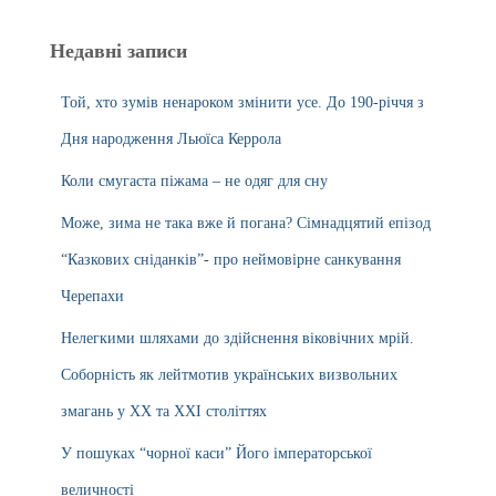
Недавні записи
Той, хто зумів ненароком змінити усе. До 190-річчя з
Дня народження Льюїса Керрола
Коли смугаста піжама – не одяг для сну
Може, зима не така вже й погана? Сімнадцятий епізод
“Казкових сніданків”- про неймовірне санкування
Черепахи
Нелегкими шляхами до здійснення віковічних мрій.
Соборність як лейтмотив українських визвольних
змагань у ХХ та ХХІ століттях
У пошуках “чорної каси” Його імператорської
величності