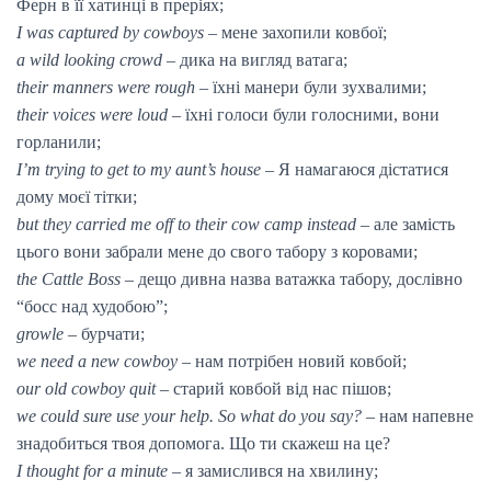
Ферн в її хатинці в преріях;
I was captured by cowboys
– мене захопили ковбої;
a wild looking crowd
– дика на вигляд ватага;
their manners were rough
– їхні манери були зухвалими;
their voices were loud
– їхні голоси були голосними, вони
горланили;
I’m trying to get to my aunt’s house
– Я намагаюся дістатися
дому моєї тітки;
but they carried me off to their cow camp instead
– але замість
цього вони забрали мене до свого табору з коровами;
the Cattle Boss
– дещо дивна назва ватажка табору, дослівно
“босс над худобою”;
growle
– бурчати;
we need a new cowboy
– нам потрібен новий ковбой;
our old cowboy quit
– старий ковбой від нас пішов;
we could sure use your help. So what do you say?
– нам напевне
знадобиться твоя допомога. Що ти скажеш на це?
I thought for a minute
– я замислився на хвилину;