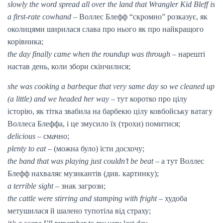
slowly the word spread all over the land that Wrangler Kid Bleff is
a first-rate cowhand
– Воллес Блефф “скромно” розказує, як
околицями ширилася слава про нього як про найкращого
корівника;
the day finally came when the roundup was through
– нарешті
настав день, коли збори скінчилися;
she was cooking a barbeque that very same day so we cleaned up
(a little) and we headed her way
– тут коротко про цілу
історію, як тітка звабила на барбекю цілу ковбойську ватагу
Воллеса Блеффа, і це змусило їх (трохи) помитися;
delicious
– смачно;
plenty to eat
– (можна було) їсти досхочу;
the band that was playing just couldn’t be beat
– а тут Воллес
Блефф нахваляє музикантів (див. картинку);
a terrible sight
– знак загрози;
the cattle were stirring and stamping with fright
– худоба
метушилася й шалено тупотіла від страху;