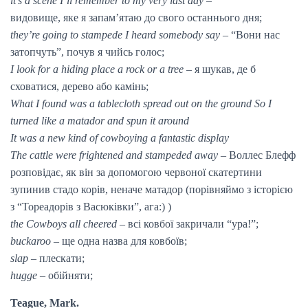
it’s a scene I’ll remember to my very last day
–
видовище, яке я запам’ятаю до свого останнього дня;
they’re going to stampede I heard somebody say
– “Вони нас
затопчуть”, почув я чийсь голос;
I look for a hiding place a rock or a tree
– я шукав, де б
сховатися, дерево або камінь;
What I found was a tablecloth spread out on the ground So I
turned like a matador and spun it around
It was a new kind of cowboying a fantastic display
The cattle were frightened and stampeded away
– Воллес Блефф
розповідає, як він за допомогою червоної скатертини
зупинив стадо корів, неначе матадор (порівняймо з історією
з “Тореадорів з Васюківки”, ага:) )
the Cowboys all cheered
– всі ковбої закричали “ура!”;
buckaroo
– ще одна назва для ковбоїв;
slap
– плескати;
hugge
– обійняти;
Teague, Mark.