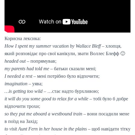
Корисна лексика:
How I spent my summer vacation by Wallace Bleff
– хлопця,
який розповідає про свої канікули, звати Воллес Блефф 🙂
headed out
– попрямував;
my parents had told me
– батьки сказали мені;
I needed a rest
– мені потрібно було відпочити;
imagination
– уява;
…is getting too wild
– …стає надто бурхливою;
it will do you some good to relax for a while
– тобі було б добре
відпочити трохи;
so they put me aboard a westbound train
– вони посадили мене
в поїзд на Захід;
to visit Aunt Fern in her house in the plains
– щоб навідати тітку