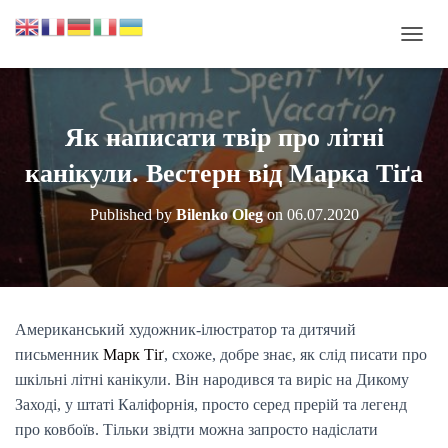
П
Е
Р
Е
М
Як написати твір про літні
К
Н
канікули. Вестерн від Марка Тіґа
У
Т
Published by
Bilenko Oleg
on
06.07.2020
И
Н
А
В
І
Г
Американський художник-ілюстратор та дитячий
А
письменник
Марк Тіґ
, схоже, добре знає, як слід писати про
Ц
І
шкільні літні канікули. Він народився та виріс на Дикому
Ю
Заході, у штаті Каліфорнія, просто серед прерій та легенд
про ковбоїв. Тільки звідти можна запросто надіслати