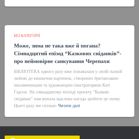
БЕЗ КАТЕГОРІЇ
Може, зима не така вже й погана?
Сімнадцятий епізод “Казкових сніданків”-
про неймовірне санкування Черепахи
БІБЛІОТЕКА одного разу вже зізнавалася у своїй палкій
любові до книжечок-картинок, створених британською
письменницею та художницею-ілюстраторкою Каті
Гадсон. На сімнадцятому епізоді проєкту “Казкові
сніданки” нам випала щаслива нагода зробити це знову.
Цього разу ми спільно
Читати далі