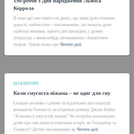
190-річчя з Дня народження Льюїса
Керрола
В наші дні вже нікого не дивує, що деякі дуже поважні
дорослі, найчастіше – письменники, що пишуть дуже
серйозні книжки, одного дня приходять у дитячу
літературу з яким-небудь легковажним і бешкетним
твором. Однак казка про
Читати далі
БЕЗ КАТЕГОРІЇ
Коли смугаста піжама – не одяг для сну
Складна розмова з дітьми та підлітками про похмуру
реальність Голокосту на сторінках роману Джона Бойна
“Хлопчик у смугастій піжамі” Чи потрібно розповідати
дітям про такі жахіття новітньої історії, як Голодомор та
Голокост? Дитячі письменники як
Читати далі