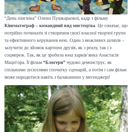
“День пінгвіна” Олени Пушкарьової, кадр з фільму
Кінематограф – командний вид мистецтва
. Це означає, що
потрібно починати зі створення своєї власної творчої групи
та ефективного керування нею. Один з можливих шляхів –
залучити до зйомок картини друзів, як з реалу, так і з
соцмереж. Так, як це зробила юна харків’янка Анастасія
Мацегора. Її фільм
“Блогери”
чудово демонструє, як
спільними зусиллями спочатку сценарій, а потім і сам фільм
може народитися навіть з балаканини у месенджері!