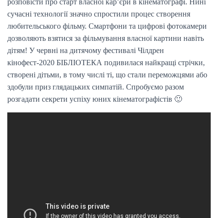
розповісти про старт власної кар’єри в кінематографі. Нині
сучасні технології значно спростили процес створення
любительського фільму. Смартфони та цифрові фотокамери
дозволяють взятися за фільмування власної картини навіть
дітям! У червні на дитячому фестивалі Чілдрен
кінофест-2020 БІБЛІОТЕКА подивилася найкращі стрічки,
створені дітьми, в тому числі ті, що стали переможцями або
здобули приз глядацьких симпатій. Спробуємо разом
розгадати секрети успіху юних кінематографістів 🙂