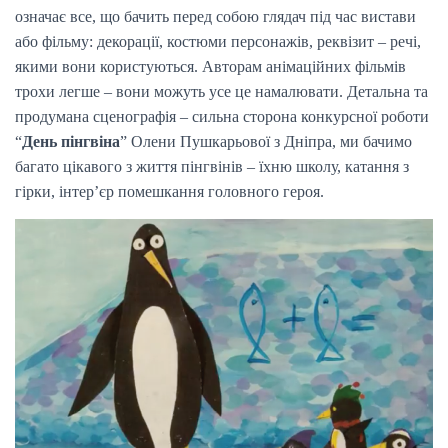
означає все, що бачить перед собою глядач під час вистави
або фільму: декорації, костюми персонажів, реквізит – речі,
якими вони користуються. Авторам анімаційних фільмів
трохи легше – вони можуть усе це намалювати. Детальна та
продумана сценографія – сильна сторона конкурсної роботи
“
День пінгвіна
” Олени Пушкарьової з Дніпра, ми бачимо
багато цікавого з життя пінгвінів – їхню школу, катання з
гірки, інтер’єр помешкання головного героя.