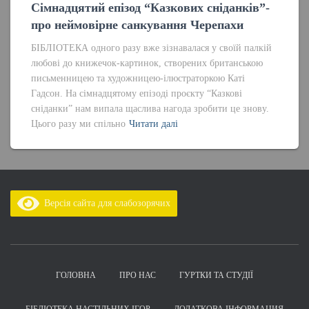
Сімнадцятий епізод “Казкових сніданків”-
про неймовірне санкування Черепахи
БІБЛІОТЕКА одного разу вже зізнавалася у своїй палкій
любові до книжечок-картинок, створених британською
письменницею та художницею-ілюстраторкою Каті
Гадсон. На сімнадцятому епізоді проєкту “Казкові
сніданки” нам випала щаслива нагода зробити це знову.
Цього разу ми спільно
Читати далі
Версія сайта для слабозорячих
ГОЛОВНА
ПРО НАС
ГУРТКИ ТА СТУДІЇ