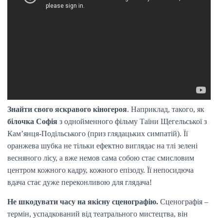
Знайти свого яскравого кіногероя
. Наприклад, такого, як
білочка Софія
з однойменного фільму Таїни Щегельської з
Кам’янця-Подільського (приз глядацьких симпатій). Її
оранжева шубка не тільки ефектно виглядає на тлі зелені
весняного лісу, а вже немов сама собою стає смисловим
центром кожного кадру, кожного епізоду. Її непосидюча
вдача стає дуже переконливою для глядача!
Не шкодувати часу на якісну сценографію.
Сценографія –
термін, успадкований від театрального мистецтва, він