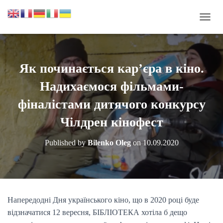
П
Е
Р
Е
М
Як починається кар’єра в кіно.
К
Н
Надихаємося фільмами-
У
Т
фіналістами дитячого конкурсу
И
Чілдрен кінофест
Н
А
В
Published by
Bilenko Oleg
on
10.09.2020
І
Г
А
Ц
І
Ю
Напередодні Дня українського кіно, що в 2020 році буде
відзначатися 12 вересня, БІБЛІОТЕКА хотіла б дещо