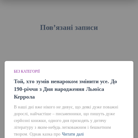
Пов’язані записи
БЕЗ КАТЕГОРІЇ
Той, хто зумів ненароком змінити усе. До
190-річчя з Дня народження Льюїса
Керрола
В наші дні вже нікого не дивує, що деякі дуже поважні
дорослі, найчастіше – письменники, що пишуть дуже
серйозні книжки, одного дня приходять у дитячу
літературу з яким-небудь легковажним і бешкетним
твором. Однак казка про
Читати далі