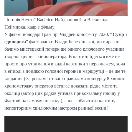
“Історія Нечто” Васіліси Найдьонової та Всеволода
Неймирка, кадр з фільму
У фільмі-володарі Гран-прі Чілдрен кінофесту-2020,
“Сузір’ї
єдинорога
” фастівчанки Влади Березанської, ми виразно
бачимо мистецький почерк ще одного ключового учасника
творчої групи – кінооператора. В картині йдеться вже не
просто про утримання в кадрі картинки з персонажем, хоча
в епізоді з поїздкою головної героїні в маршрутці – це ще те
завдання:) За регламентовані правилами конкурсу 8 хвилин
хронометражу оператор встигає показати рідне місто та
околиці (автор цих рядків упізнав привокзальну площу у
Фастові на самому початку:), а ще – збагатити картину
неповторним хвилюючим настроєм ранньої весни!