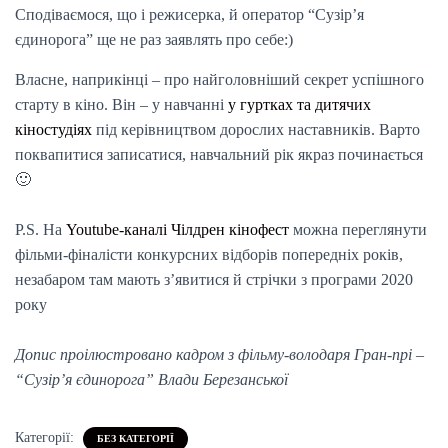
Сподіваємося, що і режисерка, й оператор “Сузір’я
єдинорога” ще не раз заявлять про себе:)
Власне, наприкінці – про найголовніший секрет успішного
старту в кіно. Він – у навчанні
у гуртках та дитячих
кіностудіях
під керівництвом дорослих наставників. Варто
поквапитися записатися, навчальний рік якраз починається
🙂
P.S. На
Youtube-каналі Чілдрен кінофест
можна переглянути
фільми-фіналісти конкурсних відборів попередніх років,
незабаром там мають з’явитися й стрічки з програми 2020
року
Допис проілюстровано кадром з фільму-володаря Гран-прі –
“Сузір’я єдинорога” Влади Березанської
Категорії:
БЕЗ КАТЕГОРІЇ