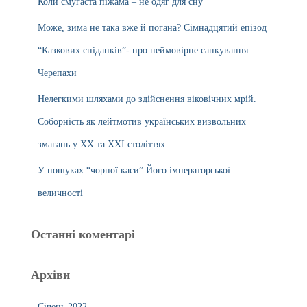
Коли смугаста піжама – не одяг для сну
Може, зима не така вже й погана? Сімнадцятий епізод
“Казкових сніданків”- про неймовірне санкування
Черепахи
Нелегкими шляхами до здійснення віковічних мрій.
Соборність як лейтмотив українських визвольних
змагань у ХХ та ХХІ століттях
У пошуках “чорної каси” Його імператорської
величності
Останні коментарі
Архіви
Січень 2022