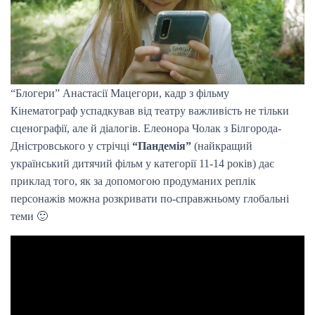
“Блогери” Анастасії Мацегори, кадр з фільму
Кінематограф успадкував від театру важливість не тільки
сценографії, але й діалогів. Елеонора Чолак з Білгорода-
Дністровського у стрічці
“Пандемія”
(найкращий
український дитячий фільм у категорії 11-14 років) дає
приклад того, як за допомогою продуманих реплік
персонажів можна розкривати по-справжньому глобальні
теми 🙂