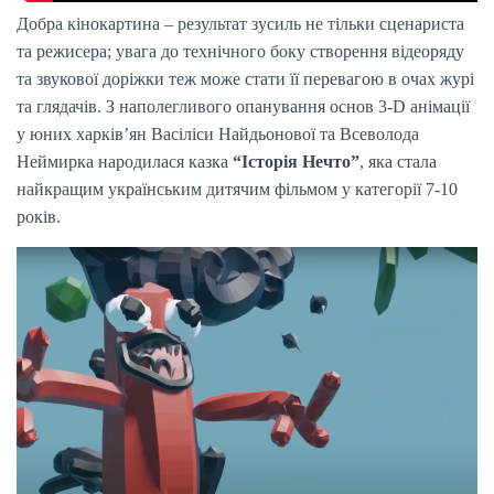
Добра кінокартина – результат зусиль не тільки сценариста
та режисера; увага до технічного боку створення відеоряду
та звукової доріжки теж може стати її перевагою в очах журі
та глядачів. З наполегливого опанування основ 3-D анімації
у юних харків’ян Васіліси Найдьонової та Всеволода
Неймирка народилася казка
“Історія Нечто”
, яка стала
найкращим українським дитячим фільмом у категорії 7-10
років.