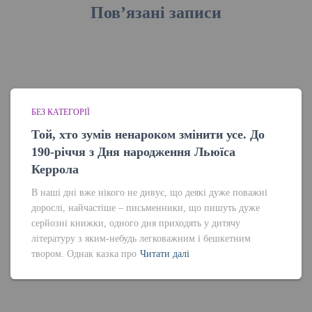
Пов’язані записи
БЕЗ КАТЕГОРІЇ
Той, хто зумів ненароком змінити усе. До
190-річчя з Дня народження Льюїса
Керрола
В наші дні вже нікого не дивує, що деякі дуже поважні
дорослі, найчастіше – письменники, що пишуть дуже
серйозні книжки, одного дня приходять у дитячу
літературу з яким-небудь легковажним і бешкетним
твором. Однак казка про
Читати далі