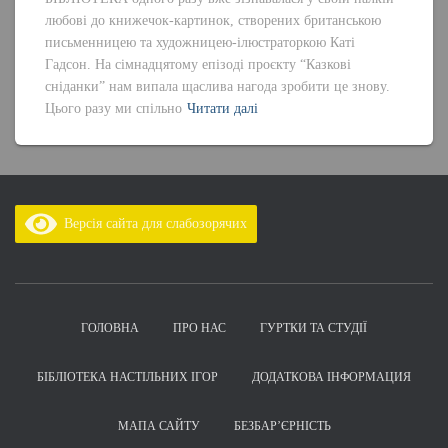
любові до книжечок-картинок, створених британською
письменницею та художницею-ілюстраторкою Каті
Гадсон. На сімнадцятому епізоді проєкту “Казкові
сніданки” нам випала щаслива нагода зробити це знову.
Цього разу ми спільно
Читати далі
Версія сайта для слабозорячих
ГОЛОВНА
ПРО НАС
ГУРТКИ ТА СТУДІЇ
БІБЛІОТЕКА НАСТІЛЬНИХ ІГОР
ДОДАТКОВА ІНФОРМАЦИЯ
МАПА САЙТУ
БЕЗБАР’ЄРНІСТЬ