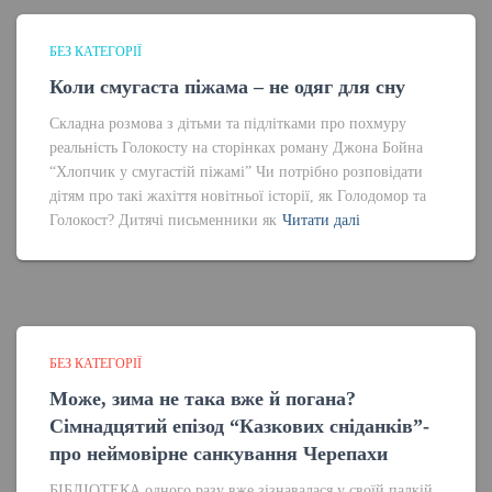
БЕЗ КАТЕГОРІЇ
Коли смугаста піжама – не одяг для сну
Складна розмова з дітьми та підлітками про похмуру
реальність Голокосту на сторінках роману Джона Бойна
“Хлопчик у смугастій піжамі” Чи потрібно розповідати
дітям про такі жахіття новітньої історії, як Голодомор та
Голокост? Дитячі письменники як
Читати далі
БЕЗ КАТЕГОРІЇ
Може, зима не така вже й погана?
Сімнадцятий епізод “Казкових сніданків”-
про неймовірне санкування Черепахи
БІБЛІОТЕКА одного разу вже зізнавалася у своїй палкій