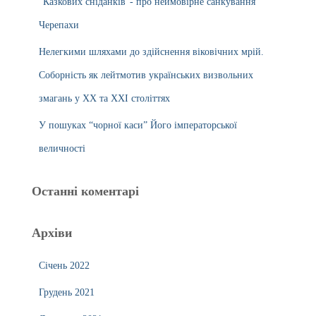
“Казкових сніданків”- про неймовірне санкування
Черепахи
Нелегкими шляхами до здійснення віковічних мрій.
Соборність як лейтмотив українських визвольних
змагань у ХХ та ХХІ століттях
У пошуках “чорної каси” Його імператорської
величності
Останні коментарі
Архіви
Січень 2022
Грудень 2021