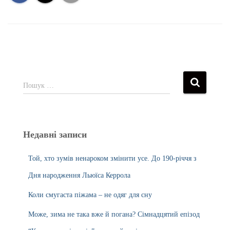
Пошук …
Недавні записи
Той, хто зумів ненароком змінити усе. До 190-річчя з
Дня народження Льюїса Керрола
Коли смугаста піжама – не одяг для сну
Може, зима не така вже й погана? Сімнадцятий епізод