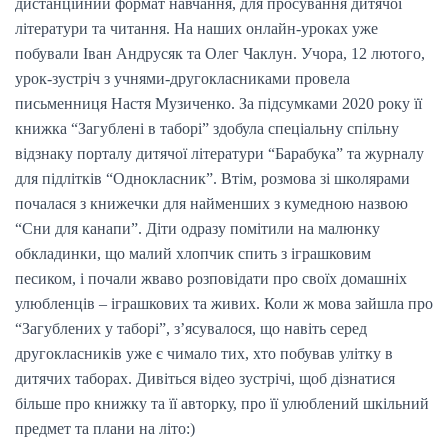
дистанційний формат навчання, для просування дитячої
літератури та читання. На наших онлайн-уроках уже
побували Іван Андрусяк та Олег Чаклун. Учора, 12 лютого,
урок-зустріч з учнями-другокласниками провела
письменниця Настя Музиченко. За підсумками 2020 року її
книжка “Загублені в таборі” здобула спеціальну спільну
відзнаку порталу дитячої літератури “Барабука” та журналу
для підлітків “Однокласник”. Втім, розмова зі школярами
почалася з книжечки для найменших з кумедною назвою
“Сни для канапи”. Діти одразу помітили на малюнку
обкладинки, що малий хлопчик спить з іграшковим
песиком, і почали жваво розповідати про своїх домашніх
улюбленців – іграшкових та живих. Коли ж мова зайшла про
“Загублених у таборі”, з’ясувалося, що навіть серед
другокласників уже є чимало тих, хто побував улітку в
дитячих таборах. Дивіться відео зустрічі, щоб дізнатися
більше про книжку та її авторку, про її улюблений шкільний
предмет та плани на літо:)