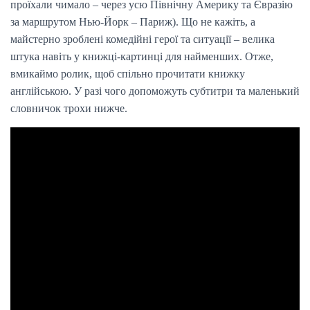
проїхали чимало – через усю Північну Америку та Євразію
за маршрутом Нью-Йорк – Париж). Що не кажіть, а
майстерно зроблені комедійні герої та ситуації – велика
штука навіть у книжці-картинці для найменших. Отже,
вмикаймо ролик, щоб спільно прочитати книжку
англійською. У разі чого допоможуть субтитри та маленький
словничок трохи нижче.