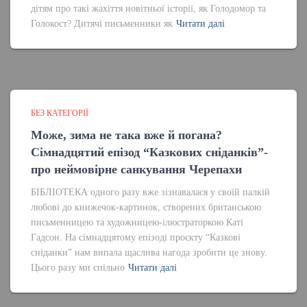
дітям про такі жахіття новітньої історії, як Голодомор та
Голокост? Дитячі письменники як
Читати далі
БЕЗ КАТЕГОРІЇ
Може, зима не така вже й погана?
Сімнадцятий епізод “Казкових сніданків”-
про неймовірне санкування Черепахи
БІБЛІОТЕКА одного разу вже зізнавалася у своїй палкій
любові до книжечок-картинок, створених британською
письменницею та художницею-ілюстраторкою Каті
Гадсон. На сімнадцятому епізоді проєкту “Казкові
сніданки” нам випала щаслива нагода зробити це знову.
Цього разу ми спільно
Читати далі