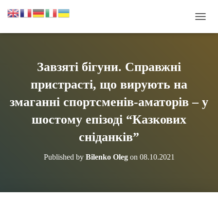
П
Е
Р
Е
М
Завзяті бігуни. Справжні
К
Н
пристрасті, що вирують на
У
Т
змаганні спортсменів-аматорів – у
И
шостому епізоді “Казкових
Н
А
сніданків”
В
І
Г
Published by
Bilenko Oleg
on
08.10.2021
А
Ц
І
Ю