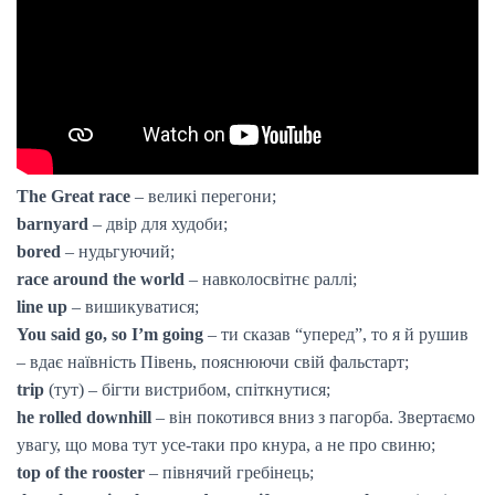
The Great race
– великі перегони;
barnyard
– двір для худоби;
bored
– нудьгуючий;
race around the world
– навколосвітнє раллі;
line up
– вишикуватися;
You said go, so I’m going
– ти сказав “уперед”, то я й рушив
– вдає наївність Півень, пояснюючи свій фальстарт;
trip
(тут) – бігти вистрибом, спіткнутися;
he rolled downhill
– він покотився вниз з пагорба. Звертаємо
увагу, що мова тут усе-таки про кнура, а не про свиню;
top of the rooster
– півнячий гребінець;