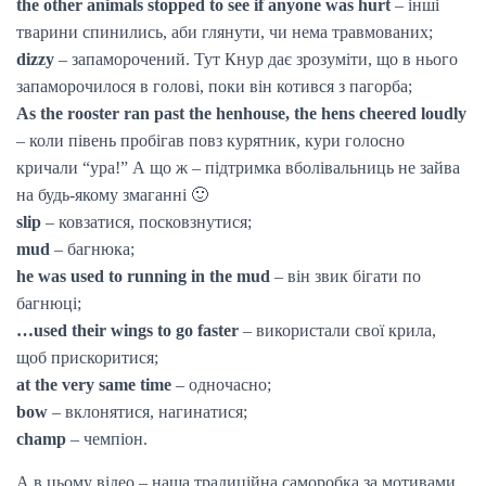
the other animals stopped to see if anyone was hurt
– інші
тварини спинились, аби глянути, чи нема травмованих;
dizzy
– запаморочений. Тут Кнур дає зрозуміти, що в нього
запаморочилося в голові, поки він котився з пагорба;
As the rooster ran past the henhouse, the hens cheered loudly
– коли півень пробігав повз курятник, кури голосно
кричали “ура!” А що ж – підтримка вболівальниць не зайва
на будь-якому змаганні 🙂
slip
– ковзатися, посковзнутися;
mud
– багнюка;
he was used to running in the mud
– він звик бігати по
багнюці;
…used their wings to go faster
– використали свої крила,
щоб прискоритися;
at the very same time
– одночасно;
bow
– вклонятися, нагинатися;
champ
– чемпіон.
А в цьому відео – наша традиційна саморобка за мотивами