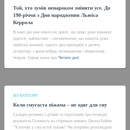
Той, хто зумів ненароком змінити усе. До
190-річчя з Дня народження Льюїса
Керрола
В наші дні вже нікого не дивує, що деякі дуже поважні
дорослі, найчастіше – письменники, що пишуть дуже
серйозні книжки, одного дня приходять у дитячу
літературу з яким-небудь легковажним і бешкетним
твором. Однак казка про
Читати далі
БЕЗ КАТЕГОРІЇ
Коли смугаста піжама – не одяг для сну
Складна розмова з дітьми та підлітками про похмуру
реальність Голокосту на сторінках роману Джона Бойна
“Хлопчик у смугастій піжамі” Чи потрібно розповідати