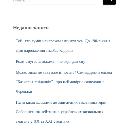
Пошук …
Недавні записи
Той, хто зумів ненароком змінити усе. До 190-річчя з
Дня народження Льюїса Керрола
Коли смугаста піжама – не одяг для сну
Може, зима не така вже й погана? Сімнадцятий епізод
“Казкових сніданків”- про неймовірне санкування
Черепахи
Нелегкими шляхами до здійснення віковічних мрій.
Соборність як лейтмотив українських визвольних
змагань у ХХ та ХХІ століттях