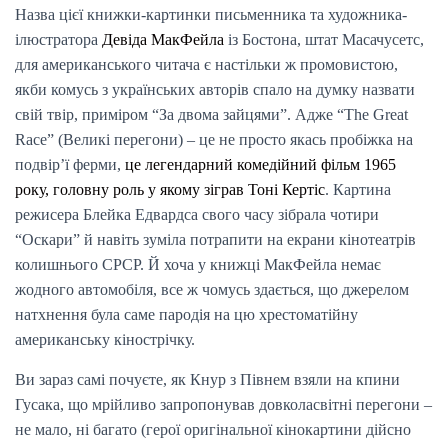
Назва цієї книжки-картинки письменника та художника-
ілюстратора
Девіда МакФейла
із Бостона, штат Масачусетс,
для американського читача є настільки ж промовистою,
якби комусь з українських авторів спало на думку назвати
свій твір, приміром “За двома зайцями”. Адже “The Great
Race” (Великі перегони) – це не просто якась пробіжка на
подвір’ї ферми,
це легендарний комедійний фільм 1965
року, головну роль у якому зіграв Тоні Кертіс
. Картина
режисера Блейка Едвардса свого часу зібрала чотири
“Оскари” й навіть зуміла потрапити на екрани кінотеатрів
колишнього СРСР. Й хоча у книжці МакФейла немає
жодного автомобіля, все ж чомусь здається, що джерелом
натхнення була саме пародія на цю хрестоматійну
американську кінострічку.
Ви зараз самі почуєте, як Кнур з Півнем взяли на кпини
Гусака, що мрійливо запропонував довколасвітні перегони –
не мало, ні багато (герої оригінальної кінокартини дійсно