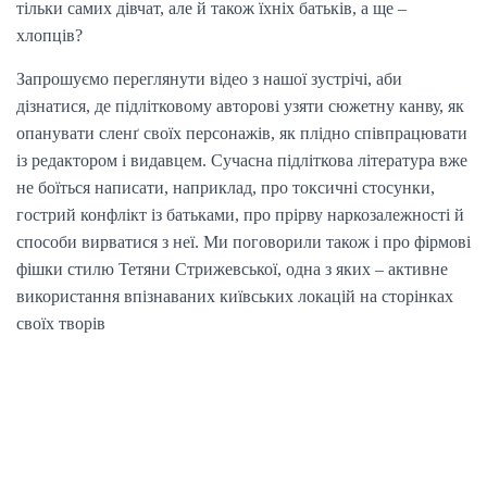
тільки самих дівчат, але й також їхніх батьків, а ще –
хлопців?
Запрошуємо переглянути відео з нашої зустрічі, аби
дізнатися, де підлітковому авторові узяти сюжетну канву, як
опанувати сленґ своїх персонажів, як плідно співпрацювати
із редактором і видавцем. Сучасна підліткова література вже
не боїться написати, наприклад, про токсичні стосунки,
гострий конфлікт із батьками, про прірву наркозалежності й
способи вирватися з неї. Ми поговорили також і про фірмові
фішки стилю Тетяни Стрижевської, одна з яких – активне
використання впізнаваних київських локацій на сторінках
своїх творів