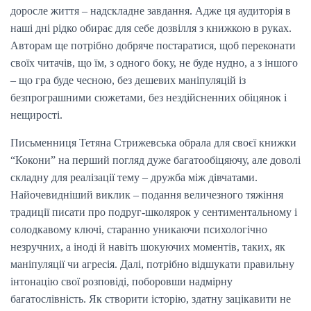
доросле життя – надскладне завдання. Адже ця аудиторія в
наші дні рідко обирає для себе дозвілля з книжкою в руках.
Авторам ще потрібно добряче постаратися, щоб переконати
своїх читачів, що їм, з одного боку, не буде нудно, а з іншого
– що гра буде чесною, без дешевих маніпуляцій із
безпрограшними сюжетами, без нездійсненних обіцянок і
нещирості.
Письменниця Тетяна Стрижевська обрала для своєї книжки
“Кокони” на перший погляд дуже багатообіцяючу, але доволі
складну для реалізації тему – дружба між дівчатами.
Найочевидніший виклик – подання величезного тяжіння
традиції писати про подруг-школярок у сентиментальному і
солодкавому ключі, старанно уникаючи психологічно
незручних, а іноді й навіть шокуючих моментів, таких, як
маніпуляції чи агресія. Далі, потрібно відшукати правильну
інтонацію свої розповіді, поборовши надмірну
багатослівність. Як створити історію, здатну зацікавити не