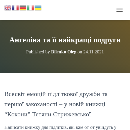
П
Е
Р
Е
М
Ангеліна та її найкращі подруги
К
Н
Published by
Bilenko Oleg
on
24.11.2021
У
Т
И
Н
А
В
І
Г
Всесвіт емоцій підліткової дружби та
А
першої закоханості – у новій книжці
Ц
І
“Кокони” Тетяни Стрижевської
Ю
Написати книжку для підлітків, які вже от-от увійдуть у