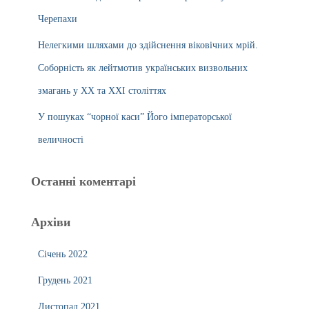
Черепахи
Нелегкими шляхами до здійснення віковічних мрій.
Соборність як лейтмотив українських визвольних
змагань у ХХ та ХХІ століттях
У пошуках “чорної каси” Його імператорської
величності
Останні коментарі
Архіви
Січень 2022
Грудень 2021
Листопад 2021