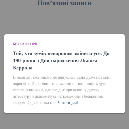
Пов’язані записи
БЕЗ КАТЕГОРІЇ
Той, хто зумів ненароком змінити усе. До
190-річчя з Дня народження Льюїса
Керрола
В наші дні вже нікого не дивує, що деякі дуже поважні
дорослі, найчастіше – письменники, що пишуть дуже
серйозні книжки, одного дня приходять у дитячу
літературу з яким-небудь легковажним і бешкетним
твором. Однак казка про
Читати далі