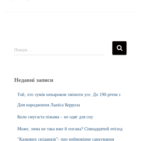
Пошук …
Недавні записи
Той, хто зумів ненароком змінити усе. До 190-річчя з
Дня народження Льюїса Керрола
Коли смугаста піжама – не одяг для сну
Може, зима не така вже й погана? Сімнадцятий епізод
“Казкових сніданків”- про неймовірне санкування