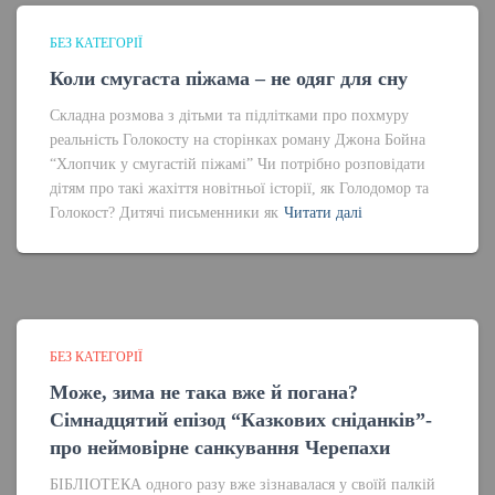
БЕЗ КАТЕГОРІЇ
Коли смугаста піжама – не одяг для сну
Складна розмова з дітьми та підлітками про похмуру
реальність Голокосту на сторінках роману Джона Бойна
“Хлопчик у смугастій піжамі” Чи потрібно розповідати
дітям про такі жахіття новітньої історії, як Голодомор та
Голокост? Дитячі письменники як
Читати далі
БЕЗ КАТЕГОРІЇ
Може, зима не така вже й погана?
Сімнадцятий епізод “Казкових сніданків”-
про неймовірне санкування Черепахи
БІБЛІОТЕКА одного разу вже зізнавалася у своїй палкій