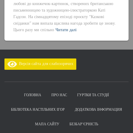
любові до книжечок-картинок, створених британською
письменницею та художницею-ілюстраторкою Каті
Гадсон. На сімнадцятому епізоді проєкту “Казкові
сніданки” нам випала щаслива нагода зробити це знову.
Цього разу ми спільно
Читати далі
Версія сайта для слабозорячих
ГОЛОВНА
ПРО НАС
ГУРТКИ ТА СТУДІЇ
БІБЛІОТЕКА НАСТІЛЬНИХ ІГОР
ДОДАТКОВА ІНФОРМАЦИЯ
МАПА САЙТУ
БЕЗБАР’ЄРНІСТЬ