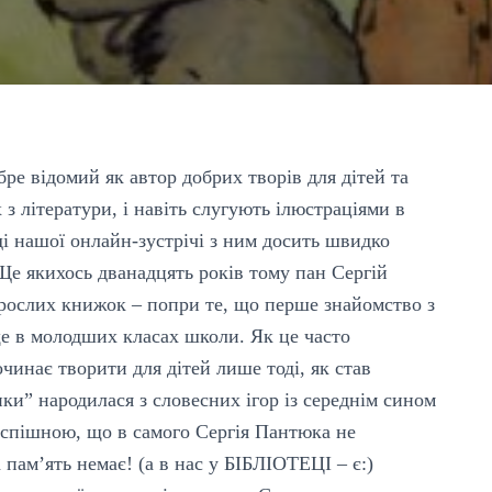
ре відомий як автор добрих творів для дітей та
х з літератури, і навіть слугують ілюстраціями в
ді нашої онлайн-зустрічі з ним досить швидко
 Ще якихось дванадцять років тому пан Сергій
рослих книжок – попри те, що перше знайомство з
ще в молодших класах школи. Як це часто
очинає творити для дітей лише тоді, як став
ки” народилася з словесних ігор із середнім сином
спішною, що в самого Сергія Пантюка не
пам’ять немає! (а в нас у БІБЛІОТЕЦІ – є:)