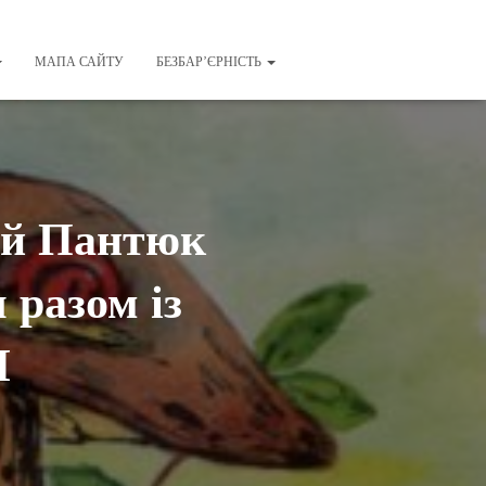
МАПА САЙТУ
БЕЗБАР’ЄРНІСТЬ
гій Пантюк
 разом із
И