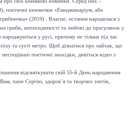
 про свої книжкові новинки. Серед них –
0), поетичні книжечки «Емоджинаріум, або
 грибничка» (2019) . Власне, остання народилася з
а гриби, непосидючості та любові до прогулянок у
о народжуються у русі, причому не тільки під час
спіху та суєті метро. Щоб дізнатися про лайхак, що
есподівані поетичні знахідки, дивіться відео з
рішення відсвяткувати свій 55-й День народження
ам, пане Сергію, здоров’я та творчих злетів,