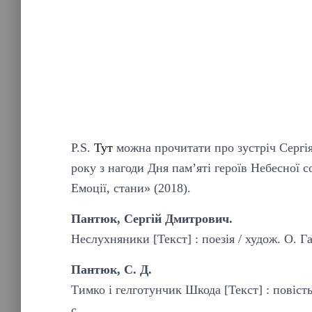
P.S.
Тут
можна прочитати про зустріч Серг
року з нагоди Дня пам’яті героїв Небесної с
Емоції, стани» (2018).
Пантюк, Сергій Дмитрович.
Неслухняники [Текст] : поезія / худож. О. Гав
Пантюк, С. Д.
Тимко і гелготунчик Шкода [Текст] : повість 
с.