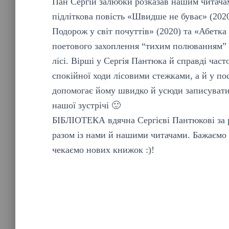
Пан Сергій залюбки розказав нашим читачам
підліткова повість «Швидше не буває» (202
Подорож у світ почуттів» (2020) та «Абетка
поетового захоплення “тихим полюванням” н
лісі. Вірші у Сергія Пантюка й справді част
спокійної ходи лісовими стежками, а й у по
допомогає йому швидко й усюди записувати н
нашої зустрічі 🙂
БІБЛІОТЕКА вдячна Сергієві Пантюкові за 
разом із нами й нашими читачами. Бажаємо В
чекаємо нових книжок :)!