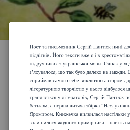
Поет та письменник Сергій Пантюк нині доб
підлітків. Його тексти вже є і в хрестоматія
підручниках з української мови. Однак у хо
з’ясувалося, що так було далеко не завжди.
сприймав самого себе виключно автором до
літературною творчістю у нього відбулося 
трапляється у літераторів, Сергій Пантюк п
батьком, а перша дитяча збірка “Неслухняни
Яромиром. Книжечка виявилася настільки у
залишилося жодного примірника – навіть на 