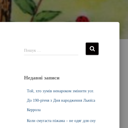
Пошук …
Недавні записи
Той, хто зумів ненароком змінити усе.
До 190-річчя з Дня народження Льюїса
Керрола
Коли смугаста піжама – не одяг для сну