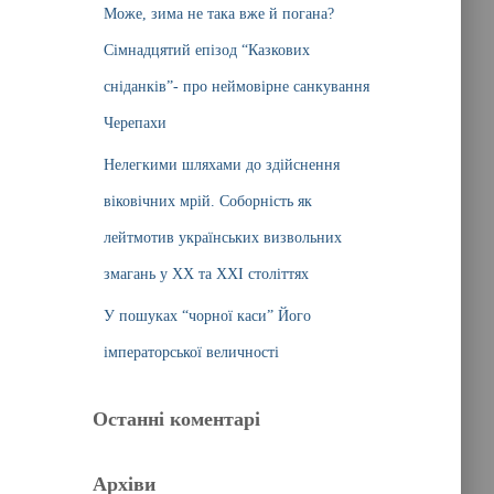
Може, зима не така вже й погана?
Сімнадцятий епізод “Казкових
сніданків”- про неймовірне санкування
Черепахи
Нелегкими шляхами до здійснення
віковічних мрій. Соборність як
лейтмотив українських визвольних
змагань у ХХ та ХХІ століттях
У пошуках “чорної каси” Його
імператорської величності
Останні коментарі
Архіви