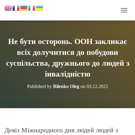
П
Е
Р
Е
М
Не бути осторонь. ООН закликає
К
Н
всіх долучитися до побудови
У
Т
суспільства, дружнього до людей з
И
інвалідністю
Н
А
В
Published by
Bilenko Oleg
on
03.12.2021
І
Г
А
Ц
І
Ю
Девіз Міжнародного дня людей людей з