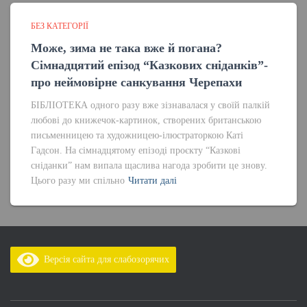
БЕЗ КАТЕГОРІЇ
Може, зима не така вже й погана?
Сімнадцятий епізод “Казкових сніданків”-
про неймовірне санкування Черепахи
БІБЛІОТЕКА одного разу вже зізнавалася у своїй палкій
любові до книжечок-картинок, створених британською
письменницею та художницею-ілюстраторкою Каті
Гадсон. На сімнадцятому епізоді проєкту “Казкові
сніданки” нам випала щаслива нагода зробити це знову.
Цього разу ми спільно
Читати далі
Версія сайта для слабозорячих