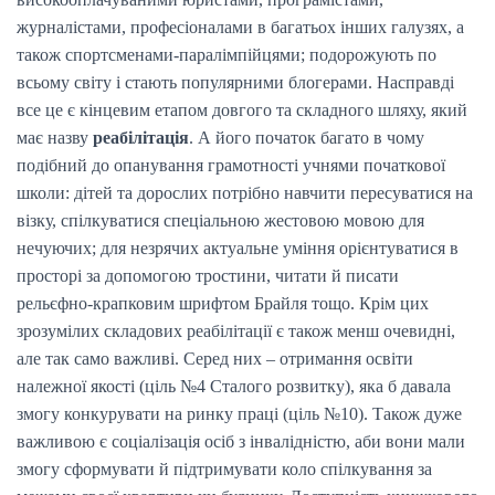
журналістами, професіоналами в багатьох інших галузях, а
також спортсменами-паралімпійцями; подорожують по
всьому світу і стають популярними блогерами. Насправді
все це є кінцевим етапом довгого та складного шляху, який
має назву
реабілітація
. А його початок багато в чому
подібний до опанування грамотності учнями початкової
школи: дітей та дорослих потрібно навчити пересуватися на
візку, спілкуватися спеціальною жестовою мовою для
нечуючих; для незрячих актуальне уміння орієнтуватися в
просторі за допомогою тростини, читати й писати
рельєфно-крапковим шрифтом Брайля тощо. Крім цих
зрозумілих складових реабілітації є також менш очевидні,
але так само важливі. Серед них – отримання освіти
належної якості (ціль №4 Сталого розвитку), яка б давала
змогу конкурувати на ринку праці (ціль №10). Також дуже
важливою є соціалізація осіб з інвалідністю, аби вони мали
змогу сформувати й підтримувати коло спілкування за