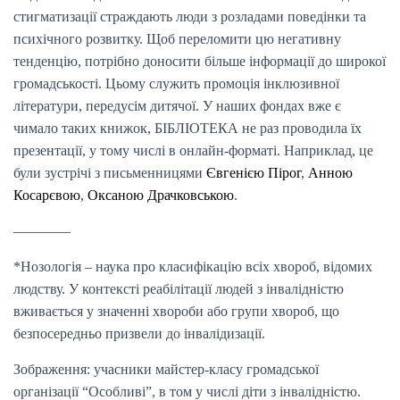
стигматизації страждають люди з розладами поведінки та
психічного розвитку. Щоб переломити цю негативну
тенденцію, потрібно доносити більше інформації до широкої
громадськості. Цьому служить промоція інклюзивної
літератури, передусім дитячої. У наших фондах вже є
чимало таких книжок, БІБЛІОТЕКА не раз проводила їх
презентації, у тому числі в онлайн-форматі. Наприклад, це
були зустрічі з письменницями
Євгенією Пірог
,
Анною
Косарєвою
,
Оксаною Драчковською
.
————
*Нозологія – наука про класифікацію всіх хвороб, відомих
людству. У контексті реабілітації людей з інвалідністю
вживається у значенні хвороби або групи хвороб, що
безпосередньо призвели до інвалідизації.
Зображення: учасники майстер-класу громадської
організації “Особливі”, в том у числі діти з інвалідністю.