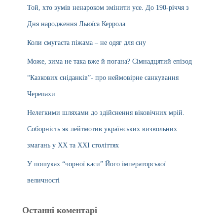
Той, хто зумів ненароком змінити усе. До 190-річчя з
Дня народження Льюїса Керрола
Коли смугаста піжама – не одяг для сну
Може, зима не така вже й погана? Сімнадцятий епізод
“Казкових сніданків”- про неймовірне санкування
Черепахи
Нелегкими шляхами до здійснення віковічних мрій.
Соборність як лейтмотив українських визвольних
змагань у ХХ та ХХІ століттях
У пошуках “чорної каси” Його імператорської
величності
Останні коментарі