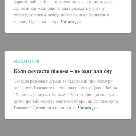
дорослі, найчастіше – письменники, що пишуть дуже
серйозні книжки, одного дня приходять у дитячу
літературу з яким-небудь легковажним і бешкетним
твором. Однак казка про
Читати далі
БЕЗ КАТЕГОРІЇ
Коли смугаста піжама – не одяг для сну
Складна розмова з дітьми та підлітками про похмуру
реальність Голокосту на сторінках роману Джона Бойна
“Хлопчик у смугастій піжамі” Чи потрібно розповідати
дітям про такі жахіття новітньої історії, як Голодомор та
Голокост? Дитячі письменники як
Читати далі