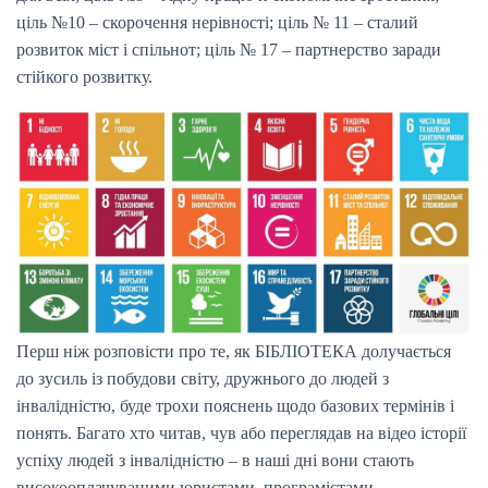
ціль №10 – скорочення нерівності; ціль № 11 – сталий
розвиток міст і спільнот; ціль № 17 – партнерство заради
стійкого розвитку.
Перш ніж розповісти про те, як БІБЛІОТЕКА долучається
до зусиль із побудови світу, дружнього до людей з
інвалідністю, буде трохи пояснень щодо базових термінів і
понять. Багато хто читав, чув або переглядав на відео історії
успіху людей з інвалідністю – в наші дні вони стають
високооплачуваними юристами, програмістами,