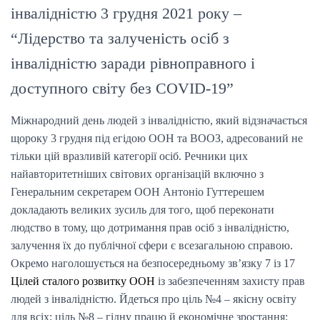
інвалідністю 3 грудня 2021 року –
“Лідерство та залученість осіб з
інвалідністю заради рівноправного і
доступного світу без COVID-19”
Міжнародний день людей з інвалідністю, який відзначається
щороку 3 грудня під егідою ООН та ВООЗ, адресований не
тільки цій вразливій категорії осіб. Речники цих
найавторитетніших світових організацій включно з
Генеральним секретарем ООН Антоніо Гуттерешем
докладають великих зусиль для того, щоб переконати
людство в тому, що дотримання прав осіб з інвалідністю,
залучення їх до публічної сфери є всезагальною справою.
Окремо наголошується на безпосередньому зв’язку 7 із 17
Цілей сталого розвитку ООН
із забезпеченням захисту прав
людей з інвалідністю. Йдеться про ціль №4 – якісну освіту
для всіх; ціль №8 – гідну працю й економічне зростання;