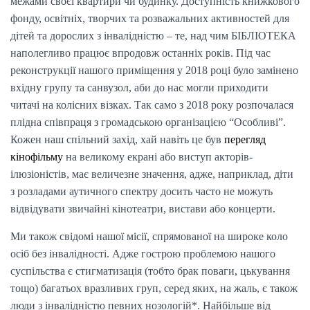
межами своєї квартири чи будинку. Доступність книжкового
фонду, освітніх, творчих та розважальних активностей для
дітей та дорослих з інвалідністю – те, над чим БІБЛІОТЕКА
наполегливо працює впродовж останніх років. Під час
реконструкції нашого приміщення у 2018 році було замінено
вхідну групу та санвузол, аби до нас могли приходити
читачі на колісних візках. Так само з 2018 року розпочалася
плідна співпраця з громадською організацією “Особливі”.
Кожен наш спільний захід, хай навіть це був
перегляд
кінофільму
на великому екрані або виступ акторів-
ілюзіоністів, має величезне значення, адже, наприклад, діти
з розладами аутичного спектру досить часто не можуть
відвідувати звичайні кінотеатри, вистави або концерти.
Ми також свідомі нашої місії, спрямованої на широке коло
осіб без інвалідності. Адже гострою проблемою нашого
суспільства є стигматизація (тобто брак поваги, цькування
тощо) багатьох вразливих груп, серед яких, на жаль, є також
люди з інвалідністю певних нозологій*. Найбільше від