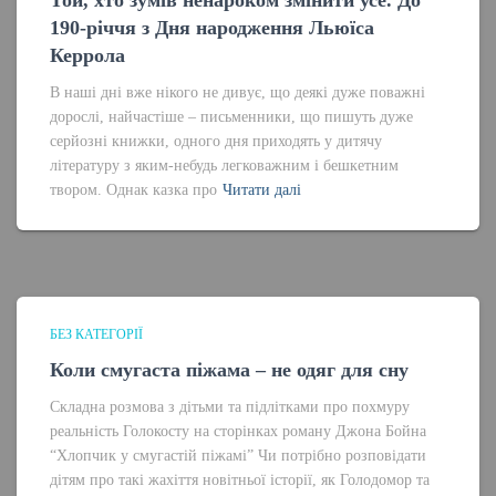
Той, хто зумів ненароком змінити усе. До
190-річчя з Дня народження Льюїса
Керрола
В наші дні вже нікого не дивує, що деякі дуже поважні
дорослі, найчастіше – письменники, що пишуть дуже
серйозні книжки, одного дня приходять у дитячу
літературу з яким-небудь легковажним і бешкетним
твором. Однак казка про
Читати далі
БЕЗ КАТЕГОРІЇ
Коли смугаста піжама – не одяг для сну
Складна розмова з дітьми та підлітками про похмуру
реальність Голокосту на сторінках роману Джона Бойна
“Хлопчик у смугастій піжамі” Чи потрібно розповідати
дітям про такі жахіття новітньої історії, як Голодомор та