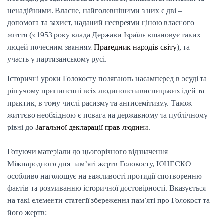
ненадійними. Власне, найголовнішими з них є дві –
допомога та захист, наданий неєвреями ціною власного
життя (з 1953 року влада Держави Ізраїль вшановує таких
людей почесним званням
Праведник народів світу
), та
участь у партизанському русі.
Історичні уроки Голокосту полягають насамперед в осуді та
рішучому припиненні всіх людиноненависницьких ідей та
практик, в тому числі расизму та антисемітизму. Також
життєво необхідною є повага на державному та публічному
рівні до
Загальної декларації прав людини
.
Готуючи матеріали до цьогорічного відзначення
Міжнародного дня пам’яті жертв Голокосту, ЮНЕСКО
особливо наголошує на важливості протидії спотворенню
фактів та розмиванню історичної достовірності. Вказується
на такі елементи статегії збереження пам’яті про Голокост та
його жертв: