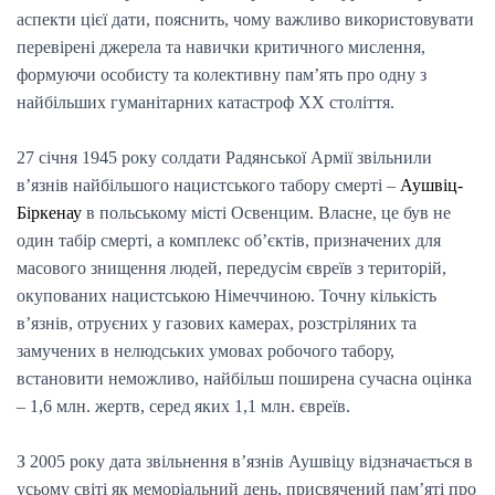
аспекти цієї дати, пояснить, чому важливо використовувати
перевірені джерела та навички критичного мислення,
формуючи особисту та колективну пам’ять про одну з
найбільших гуманітарних катастроф ХХ століття.
27 січня 1945 року солдати Радянської Армії звільнили
в’язнів найбільшого нацистського табору смерті –
Аушвіц-
Біркенау
в польському місті Освенцим. Власне, це був не
один табір смерті, а комплекс об’єктів, призначених для
масового знищення людей, передусім євреїв з територій,
окупованих нацистською Німеччиною. Точну кількість
в’язнів, отруєних у газових камерах, розстріляних та
замучених в нелюдських умовах робочого табору,
встановити неможливо, найбільш поширена сучасна оцінка
– 1,6 млн. жертв, серед яких 1,1 млн. євреїв.
З 2005 року дата звільнення в’язнів Аушвіцу відзначається в
усьому світі як меморіальний день, присвячений пам’яті про