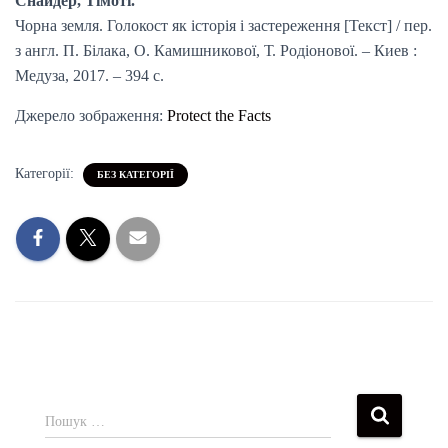
Снайдер, Тімоті.
Чорна земля. Голокост як історія і застереження [Текст] / пер.
з англ. П. Білака, О. Камишникової, Т. Родіонової. – Киев :
Медуза, 2017. – 394 с.
Джерело зображення:
Protect the Facts
Категорії:
БЕЗ КАТЕГОРІЇ
Пошук …