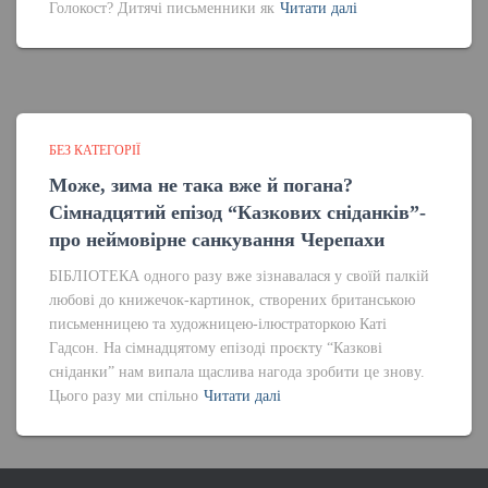
Голокост? Дитячі письменники як
Читати далі
БЕЗ КАТЕГОРІЇ
Може, зима не така вже й погана?
Сімнадцятий епізод “Казкових сніданків”-
про неймовірне санкування Черепахи
БІБЛІОТЕКА одного разу вже зізнавалася у своїй палкій
любові до книжечок-картинок, створених британською
письменницею та художницею-ілюстраторкою Каті
Гадсон. На сімнадцятому епізоді проєкту “Казкові
сніданки” нам випала щаслива нагода зробити це знову.
Цього разу ми спільно
Читати далі