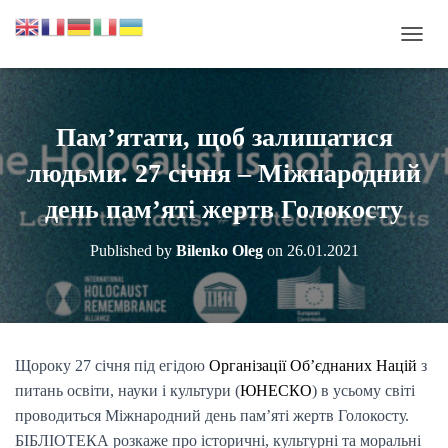
П
Е
Р
Е
М
Пам’ятати, щоб залишатися
К
Н
людьми. 27 січня – Міжнародний
У
Т
день пам’яті жертв Голокосту
И
Н
Published by
Bilenko Oleg
on
26.01.2021
А
В
І
Г
А
Ц
Щороку 27 січня під егідою
Організації Об’єднаних Націй
з
І
питань освіти, науки і культури (
ЮНЕСКО
) в усьому світі
Ю
проводиться Міжнародний день пам’яті жертв Голокосту.
БІБЛІОТЕКА розкаже про історичні, культурні та моральні