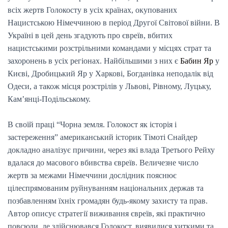
всіх жертв Голокосту в усіх країнах, окупованих
Нацистською Німеччиною в період Другої Світової війни. В
Україні в цей день згадують про євреїв, вбитих
нацистськими розстрільними командами у місцях страт та
захоронень в усіх регіонах. Найбільшими з них є
Бабин Яр
у
Києві, Дробицький Яр у Харкові, Богданівка неподалік від
Одеси, а також місця розстрілів у Львові, Рівному, Луцьку,
Кам’янці-Подільському.
В своїй праці “Чорна земля. Голокост як історія і
застереження” американський історик Тімоті Снайдер
докладно аналізує причини, через які влада Третього Рейху
вдалася до масового вбивства євреїв. Величезне число
жертв за межами Німеччини дослідник пояснює
цілеспрямованим руйнуванням національних держав та
позбавленням їхніх громадян будь-якому захисту та прав.
Автор описує стратегії виживання євреїв, які практично
повсюди, де здійснювався Голокост, виявилися хиткими та