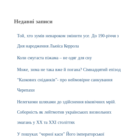
Недавні записи
Той, хто зумів ненароком змінити усе. До 190-річчя з
Дня народження Льюїса Керрола
Коли смугаста піжама – не одяг для сну
Може, зима не така вже й погана? Сімнадцятий епізод
“Казкових сніданків”- про неймовірне санкування
Черепахи
Нелегкими шляхами до здійснення віковічних мрій.
Соборність як лейтмотив українських визвольних
змагань у ХХ та ХХІ століттях
У пошуках “чорної каси” Його імператорської