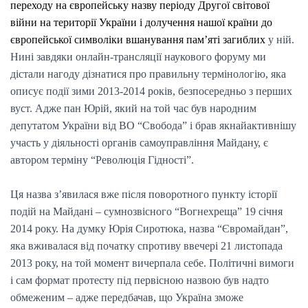
переходу на європейську назву періоду Другої світової
війни на території України і долучення нашої країни до
європейської символіки вшанування пам’яті загиблих
у ній.
Нині завдяки онлайн-трансляції наукового форуму ми
дістали нагоду дізнатися про правильну термінологію, яка
описує події зими 2013-2014 років, безпосередньо з перших
вуст. Адже пан Юрій, який на той час був народним
депутатом України від ВО “Свобода” і брав якнайактивнішу
участь у діяльності органів самоуправління Майдану, є
автором терміну “Революція Гідності”.
Ця назва з’явилася вже після поворотного пункту історії
подій на Майдані – сумнозвісного “Вогнехреща” 19 січня
2014 року. На думку Юрія Сиротюка, назва “Євромайдан”,
яка вживалася від початку спротиву ввечері 21 листопада
2013 року, на той момент вичерпала себе. Політичні вимоги
і сам формат протесту під первісною назвою був надто
обмеженим – адже передбачав, що Україна зможе