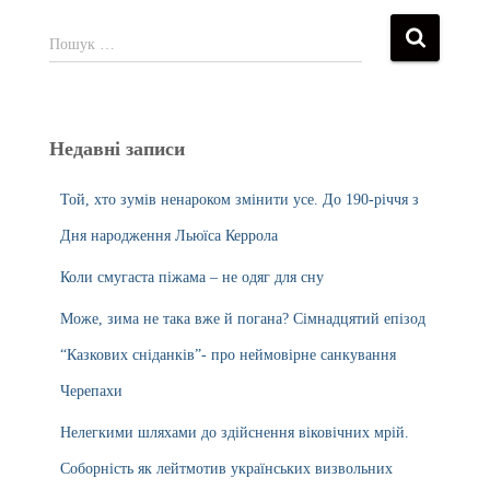
Пошук …
Недавні записи
Той, хто зумів ненароком змінити усе. До 190-річчя з
Дня народження Льюїса Керрола
Коли смугаста піжама – не одяг для сну
Може, зима не така вже й погана? Сімнадцятий епізод
“Казкових сніданків”- про неймовірне санкування
Черепахи
Нелегкими шляхами до здійснення віковічних мрій.
Соборність як лейтмотив українських визвольних