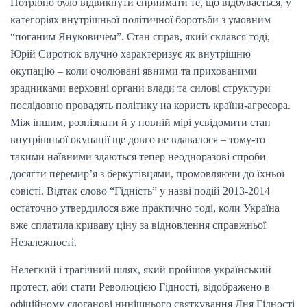
Потрібно було відвикнути сприймати те, що відбувається, у
категоріях внутрішньої політичної боротьби з умовним
“поганим Януковичем”. Стан справ, який склався тоді,
Юрій Сиротюк влучно характеризує як внутрішню
окупацію – коли очолювані явними та прихованими
зрадниками верховні органи влади та силові структури
послідовно провадять політику на користь країни-агресора.
Між іншим, розпізнати й у повній мірі усвідомити стан
внутрішньої окупації ще довго не вдавалося – тому-то
такими наївними здаються тепер неодноразові спроби
досягти перемир’я з беркутівцями, промовляючи до їхньої
совісті. Відтак слово “Гідність” у назві подій 2013-2014
остаточно утвердилося вже практично тоді, коли Україна
вже сплатила криваву ціну за відновлення справжньої
Незалежності.
Нелегкий і трагічний шлях, який пройшов український
протест, аби стати Революцією Гідності, відображено в
офіційному слоганові нинішнього святкування Дня Гідності