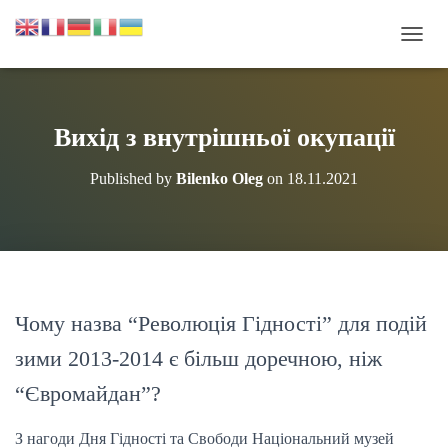
П
Е
Р
Е
М
Вихід з внутрішньої окупації
К
Н
Published by
Bilenko Oleg
on
18.11.2021
У
Т
И
Н
А
В
І
Г
Чому назва “Революція Гідності” для подій
А
зими 2013-2014 є більш доречною, ніж
Ц
І
“Євромайдан”?
Ю
З нагоди Дня Гідності та Свободи Національний музей