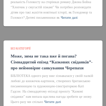
реальність Голокосту на сторінках роману Джона Бойна
“Хлопчик у смугастій піжамі” Чи потрібно розповідати
дітям про такі жахіття новітньої історії, як Голодомор та
Голокост? Дитячі письменники як
Читати далі
БЕЗ КАТЕГОРІЇ
Може, зима не така вже й погана?
Сімнадцятий епізод “Казкових сніданків”-
про неймовірне санкування Черепахи
БІБЛІОТЕКА одного разу вже зізнавалася у своїй палкій
любові до книжечок-картинок, створених британською
письменницею та художницею-ілюстраторкою Каті
Гадсон. На сімнадцятому епізоді проєкту “Казкові
сніданки” нам випала щаслива нагода зробити це знову.
Цього разу ми спільно
Читати далі