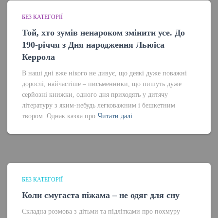
БЕЗ КАТЕГОРІЇ
Той, хто зумів ненароком змінити усе. До
190-річчя з Дня народження Льюїса
Керрола
В наші дні вже нікого не дивує, що деякі дуже поважні
дорослі, найчастіше – письменники, що пишуть дуже
серйозні книжки, одного дня приходять у дитячу
літературу з яким-небудь легковажним і бешкетним
твором. Однак казка про
Читати далі
БЕЗ КАТЕГОРІЇ
Коли смугаста піжама – не одяг для сну
Складна розмова з дітьми та підлітками про похмуру