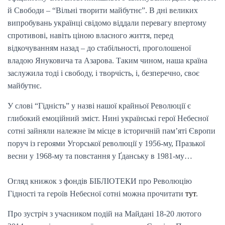
й Свободи – “Вільні творити майбутнє”. В дні великих
випробувань українці свідомо віддали перевагу впертому
спротивові, навіть ціною власного життя, перед
відкочуванням назад – до стабільності, проголошеної
владою Януковича та Азарова. Таким чином, наша країна
заслужила тоді і свободу, і творчість, і, безперечно, своє
майбутнє.
У слові “Гідність” у назві нашої крайньої Революції є
глибокий емоційний зміст. Нині українські герої Небесної
сотні зайняли належне їм місце в історичній пам’яті Європи
поруч із героями Угорської революції у 1956-му, Празької
весни у 1968-му та повстання у Ґданську в 1981-му…
Огляд книжок з фондів БІБЛІОТЕКИ про Революцію
Гідності та героїв Небесної сотні можна прочитати
тут
.
Про зустріч з учасником подій на Майдані 18-20 лютого