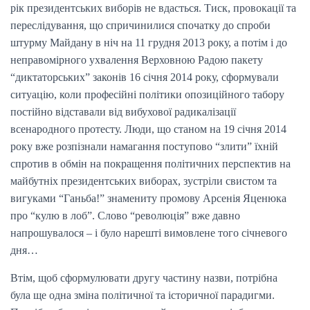
рік президентських виборів не вдасться. Тиск, провокації та
переслідування, що спричинилися спочатку до спроби
штурму Майдану в ніч на 11 грудня 2013 року, а потім і до
неправомірного ухвалення Верховною Радою пакету
“диктаторських” законів 16 січня 2014 року, сформували
ситуацію, коли професійні політики опозиційного табору
постійно відставали від вибухової радикалізації
всенародного протесту. Люди, що станом на 19 січня 2014
року вже розпізнали намагання поступово “злити” їхній
спротив в обмін на покращення політичних перспектив на
майбутніх президентських виборах, зустріли свистом та
вигуками “Ганьба!” знамениту промову Арсенія Яценюка
про “кулю в лоб”. Слово “революція” вже давно
напрошувалося – і було нарешті вимовлене того січневого
дня…
Втім, щоб сформулювати другу частину назви, потрібна
була ще одна зміна політичної та історичної парадигми.