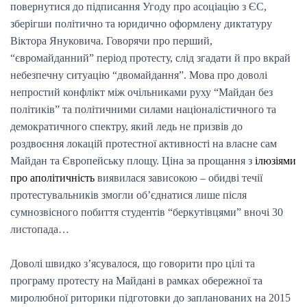
повернутися до підписання Угоду про асоціацію з ЄС,
зберігши політично та юридично оформлену диктатуру
Віктора Януковича. Говорячи про перший,
“євромайданний” період протесту, слід згадати й про вкрай
небезпечну ситуацію “двомайдання”. Мова про доволі
непростий конфлікт між очільниками руху “Майдан без
політиків” та політичними силами націоналістичного та
демократичного спектру, який ледь не призвів до
роздвоєння локацій протестної активності на власне сам
Майдан та Європейську площу. Ціна за прощання з
ілюзіями
про аполітичність
виявилася зависокою – обидві течії
протестувальників змогли об’єднатися лише після
сумнозвісного побиття студентів “беркутівцями” вночі 30
листопада…
Доволі швидко з’ясувалося, що говорити про цілі та
програму протесту на Майдані в рамках обережної та
миролюбної риторики підготовки до запланованих на 2015