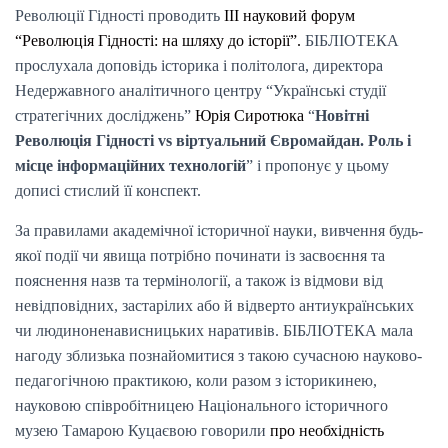
Революції Гідності проводить
ІІІ науковий форум
“Революція Гідності: на шляху до історії”.
БІБЛІОТЕКА
прослухала доповідь історика і політолога, директора
Недержавного аналітичного центру “Українські студії
стратегічних досліджень”
Юрія Сиротюка
“
Новітні
Революція Гідності vs віртуальний Євромайдан. Роль і
місце інформаційних технологій
” і пропонує у цьому
дописі стислий її конспект.
За правилами академічної історичної науки, вивчення будь-
якої події чи явища потрібно починати із засвоєння та
пояснення назв та термінології, а також із відмови від
невідповідних, застарілих або й відверто антиукраїнських
чи людиноненависницьких наративів. БІБЛІОТЕКА мала
нагоду зблизька познайомитися з такою сучасною науково-
педагогічною практикою, коли разом з історикинею,
науковою співробітницею Національного історичного
музею Тамарою Куцаєвою говорили
про необхідність