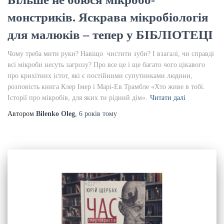
монстриків. Яскрава мікробіологія
для малюків – тепер у БІБЛІОТЕЦІ
Чому треба мити руки? Навіщо чистити зуби? І взагалі, чи справді
всі мікроби несуть загрозу? Про все це і ще багато чого цікавого
про крихітних істот, які є постійними супутниками людини,
розповість книга Клер Імер і Марі-Ев Трамбле «Хто живе в тобі.
Історії про мікробів, для яких ти рідний дім».
Читати далі
Автором
Bilenko Oleg
,
6 років
тому