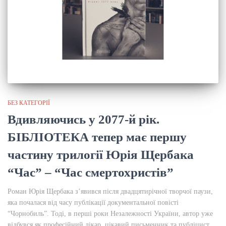
БЕЗ КАТЕГОРІЇ
Вдивляючись у 2077-й рік.
БІБЛІОТЕКА тепер має першу
частину трилогії Юрія Щербака
“Час” – “Час смертохристів”
Роман Юрія Щербака з’явився після двадцятирічної творчої паузи,
яка почалася від часу публікації документальної повісті
“Чорнобиль”. Тоді, в перші роки Незалежності України, автор уже
відбувся як професійний лікар, цікавий письменник та публіцист.