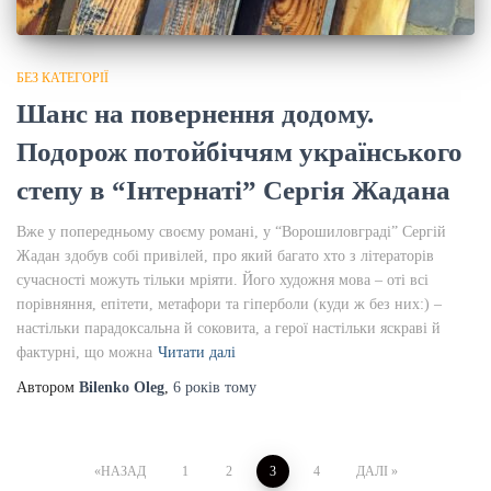
БЕЗ КАТЕГОРІЇ
Шанс на повернення додому.
Подорож потойбіччям українського
степу в “Інтернаті” Сергія Жадана
Вже у попередньому своєму романі, у “Ворошиловграді” Сергій
Жадан здобув собі привілей, про який багато хто з літераторів
сучасності можуть тільки мріяти. Його художня мова – оті всі
порівняння, епітети, метафори та гіперболи (куди ж без них:) –
настільки парадоксальна й соковита, а герої настільки яскраві й
фактурні, що можна
Читати далі
Автором
Bilenko Oleg
,
6 років
тому
НАЗАД
1
2
3
4
ДАЛІ