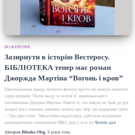
БЕЗ КАТЕГОРІЇ
Зазирнути в історію Вестеросу.
БІБЛІОТЕКА тепер має роман
Джоржда Мартіна “Вогонь і кров”
Шанувальники жанру епічного фентезі просто не можуть оминути
серію романів “Пісня льоду та полум’я” американського
письменника Джоржа Мартіна. Навіть ті, хто ніколи не брав до рук
жодної його книжки, напевне знають про твір, що відкриває серію
– “Гру престолів“. Масштабна екранізація, здійснена культовим
американським телеканалом HBO, досі у всіх на
Читати далі
Автором
Bilenko Oleg
,
6 років
тому