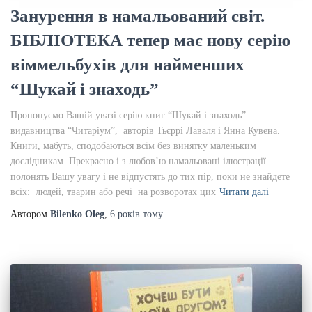
Занурення в намальований світ.
БІБЛІОТЕКА тепер має нову серію
віммельбухів для найменших
“Шукай і знаходь”
Пропонуємо Вашій увазі серію книг “Шукай і знаходь”
видавництва “Читаріум”, авторів Тьєррі Лаваля і Янна Кувена.
Книги, мабуть, сподобаються всім без винятку маленьким
дослідникам. Прекрасно і з любов’ю намальовані ілюстрації
полонять Вашу увагу і не відпустять до тих пір, поки не знайдете
всіх: людей, тварин або речі на розворотах цих
Читати далі
Автором
Bilenko Oleg
,
6 років
тому