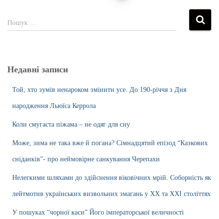
Пошук …
Недавні записи
Той, хто зумів ненароком змінити усе. До 190-річчя з Дня
народження Льюїса Керрола
Коли смугаста піжама – не одяг для сну
Може, зима не така вже й погана? Сімнадцятий епізод “Казкових
сніданків”- про неймовірне санкування Черепахи
Нелегкими шляхами до здійснення віковічних мрій. Соборність як
лейтмотив українських визвольних змагань у ХХ та ХХІ століттях
У пошуках “чорної каси” Його імператорської величності