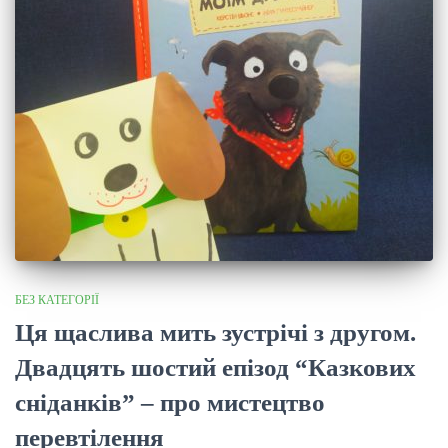
БЕЗ КАТЕГОРІЇ
Ця щаслива мить зустрічі з другом.
Двадцять шостий епізод “Казкових
сніданків” – про мистецтво
перевтілення