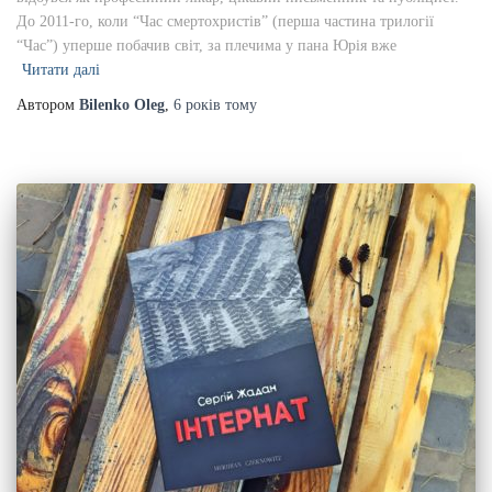
До 2011-го, коли “Час смертохристів” (перша частина трилогії
“Час”) уперше побачив світ, за плечима у пана Юрія вже
Читати далі
Автором
Bilenko Oleg
,
6 років
тому