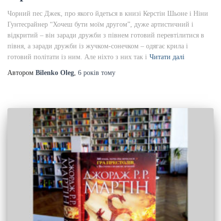
Чорний пес Джек, про якого йдеться в книзі Керстін Шьоне і Ніни
Гунтесрайнер “Хочеш бути моїм другом”, дуже артистичний і
відкритий – він заради дружби з півнем готовий перевтілитися в
півня, а заради дружби із жучком-сонечком – одягає крила і
готовий політати із ним. Але ніхто з них так і
Читати далі
Автором
Bilenko Oleg
,
6 років
тому