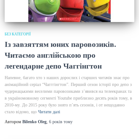
БЕЗ КАТЕГОРІЇ
Із завзяттям юних паровозиків.
Читаємо англійською про
легендарне депо Чаггінгтон
Напевне, багато хто з наших дорослих і старших читачів знає про
анімаційний серіал “Чагггінгтон”. Перший сезон історії про депо з
чудернацькими веселими паровозиками з’явився на телеекранах та
в україномовному сегменті Youtube приблизно десять років тому, в
2010-му. До 2015 року було знято п’ять сезонів, і от нещодавно
стало відомо, що
Читати далі
Автором
Bilenko Oleg
,
6 років
тому